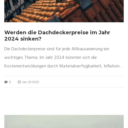
Werden die Dachdeckerpreise im Jahr
2024 sinken?
Die Dachdeckerpreise sind für jede Altbausanierung ein
wichtiges Thema. Im Jahr 2024 könnten sich die
Kostenentwicklungen durch Materialverfügbarkeit, Inflation
und technologische Fortschritte ändern. Der Artikel
0
Jan 29 2025
beleuchtet die Gründe für Preisschwankungen und gibt
hilfreiche Tipps, wie man bei Dachsanierungen Geld sparen
kann. Werden durch diese Veränderungen die Preise sinken
oder weiter steigen? Finden Sie heraus, was alle
Immobilienbesitzer wissen sollten.