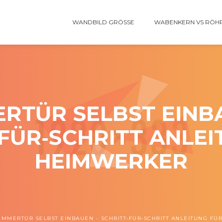
WANDBILD GRÖSSE
WABENKERN VS RÖH
RTÜR SELBST EINB
FÜR‑SCHRITT ANLE
HEIMWERKER
IMMERTÜR SELBST EINBAUEN - SCHRITT‑FÜR‑SCHRITT ANLEITUNG F