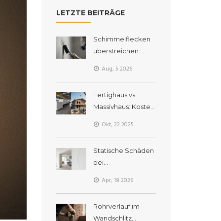
LETZTE BEITRÄGE
Schimmelflecken
überstreichen:
Warum es scheitert
Aug, 5 2026
und wie die
richtige Sanierung
Fertighaus vs.
gelingt
Massivhaus: Kosten,
Bauzeit und Vor‑
Okt, 22 2025
und Nachteile im
Vergleich
Statische Schäden
bei
Wanddurchbrüchen:
Apr, 18 2026
Risiken,
Warnsignale und
Rohrverlauf im
Lösungen
Wandschlitz