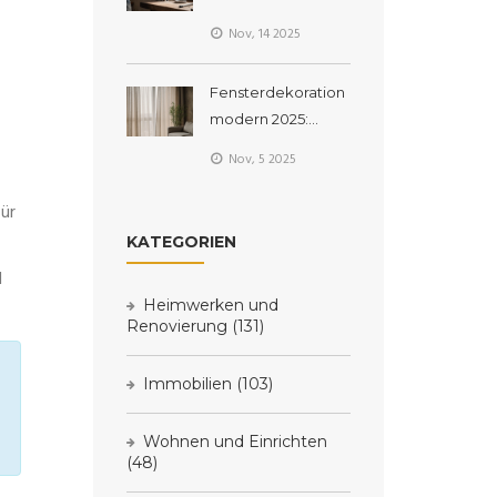
verlegen: Die
Nov, 14 2025
richtigen Regeln
und praktischen
Fensterdekoration
Tipps
modern 2025:
Vorhänge, Rollos
Nov, 5 2025
und Plissees im
praktischen
für
Vergleich
KATEGORIEN
d
Heimwerken und
Renovierung
(131)
Immobilien
(103)
Wohnen und Einrichten
(48)