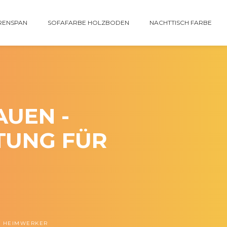
RENSPAN
SOFAFARBE HOLZBODEN
NACHTTISCH FARBE
AUEN -
ITUNG FÜR
ÜR HEIMWERKER