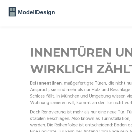
INNENTÜREN UN
WIRKLICH ZÄHL
Bei
Innentüren
,
maßgefertigte Türen, die nicht nu
Anspruch
, sie sind mehr als nur Holz und Beschläge
Schloss fällt.
In München und Umgebung wissen viele:
Wohnung sanieren will, kommt an der Tür nicht vorb
Doch Renovierung ist mehr als nur eine neue Tür.
Tü
stabilen Beschlägen
. Also known as
Türinstallation
,
werden.
Die Reihenfolge ist entscheidend: Boden od
Eine undichte Tür kann der Anfang vom Ende sein.