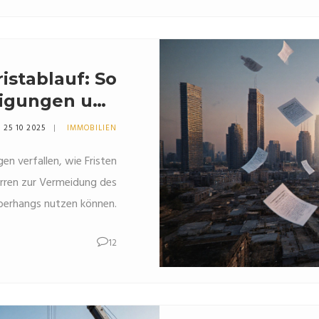
istablauf: So
migungen und
n tun können
25 10 2025
IMMOBILIEN
n verfallen, wie Fristen
erren zur Vermeidung des
berhangs nutzen können.
12