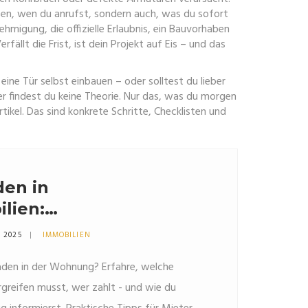
en, wen du anrufst, sondern auch, was du sofort
ehmigung
,
die offizielle Erlaubnis, ein Bauvorhaben
erfällt die Frist, ist dein Projekt auf Eis – und das
ine Tür selbst einbauen – oder solltest du lieber
er findest du keine Theorie. Nur das, was du morgen
ikel. Das sind konkrete Schritte, Checklisten und
en in
lien:
ahmen und
0 2025
IMMOBILIEN
g
den in der Wohnung? Erfahre, welche
reifen musst, wer zahlt - und wie du