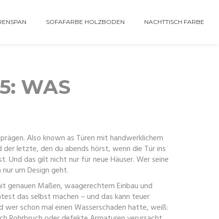
RENSPAN
SOFAFARBE HOLZBODEN
NACHTTISCH FARBE
5: WAS
 prägen
. Also known as
Türen mit handwerklichem
d der letzte, den du abends hörst, wenn die Tür ins
 Und das gilt nicht nur für neue Häuser. Wer seine
h nur um Design geht.
, mit genauen Maßen, waagerechtem Einbau und
nntest das selbst machen – und das kann teuer
Und wer schon mal einen Wasserschaden hatte, weiß:
rch Rohrbruch oder defekte Armaturen verursacht
.