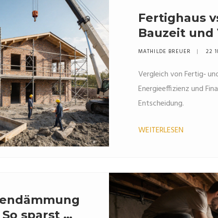
Fertighaus v
Bauzeit und 
Vergleich
MATHILDE BREUER
22 1
Vergleich von Fertig‑ un
Energieeffizienz und Fina
Entscheidung.
WEITERLESEN
ckendämmung
 So sparst du