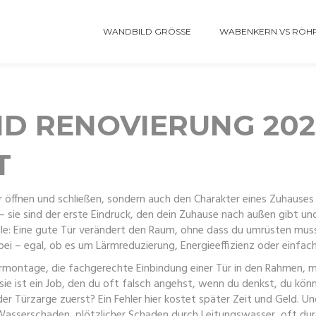
WANDBILD GRÖSSE
WABENKERN VS RÖH
D RENOVIERUNG 202
T
r öffnen und schließen, sondern auch den Charakter eines Zuhauses
 – sie sind der erste Eindruck, den dein Zuhause nach außen gibt un
 Eine gute Tür verändert den Raum, ohne dass du umrüsten musst.
ei – egal, ob es um Lärmreduzierung, Energieeffizienz oder einfac
rmontage
,
die fachgerechte Einbindung einer Tür in den Rahmen
 sie ist ein Job, den du oft falsch angehst, wenn du denkst, du kö
er Türzarge zuerst? Ein Fehler hier kostet später Zeit und Geld. 
Wasserschaden
,
plötzlicher Schaden durch Leitungswasser, oft du