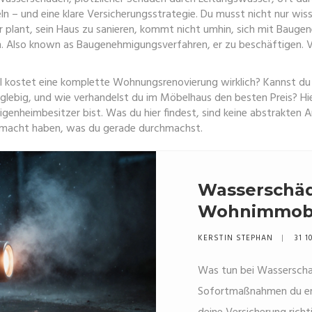
eln – und eine klare Versicherungsstrategie.
Du musst nicht nur wiss
 plant, sein Haus zu sanieren, kommt nicht umhin, sich mit
Baugen
n
. Also known as
Baugenehmigungsverfahren
, er zu beschäftigen.
V
el kostet eine komplette Wohnungsrenovierung wirklich? Kannst du e
anglebig, und wie verhandelst du im Möbelhaus den besten Preis? Hi
nheimbesitzer bist. Was du hier findest, sind keine abstrakten Art
emacht haben, was du gerade durchmachst.
Wasserschäd
Wohnimmobi
Sofortmaßn
KERSTIN STEPHAN
31 1
Versicherun
Was tun bei Wasserscha
Sofortmaßnahmen du erg