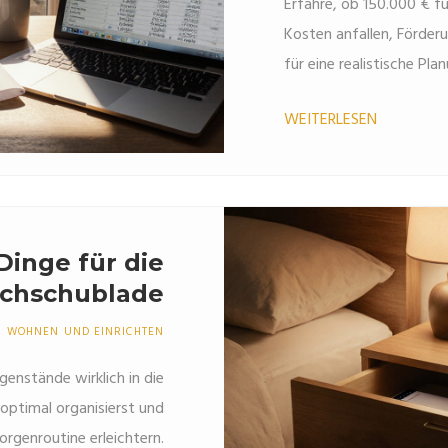
Erfahre, ob 150.000 € f
Kosten anfallen, Förde
für eine realistische Pla
WEITERLESEN
Dinge für die
schschublade
WOHNEN UND EINRICHTEN
enstände wirklich in die
optimal organisierst und
rgenroutine erleichtern.