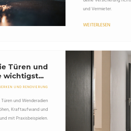
deine Versicherung richt
und Vermieter.
WEITERLESEN
eie Türen und
 wichtigsten
h DIN 18040
WERKEN UND RENOVIERUNG
ie Türen und Wenderadien
Höhen, Kraftaufwand und
t und mit Praxisbeispielen.