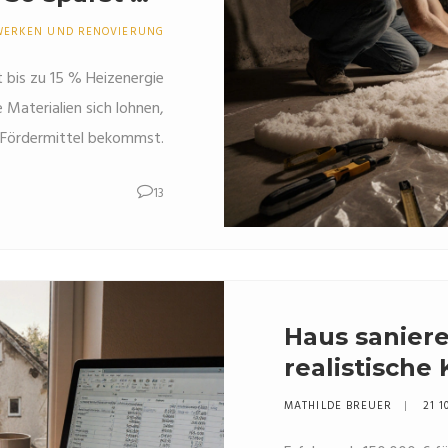
d vermeidest
WERKEN UND RENOVIERUNG
Schimmel
bis zu 15 % Heizenergie
 Materialien sich lohnen,
u Fördermittel bekommst.
13
Haus saniere
realistische 
Finanzierun
MATHILDE BREUER
21 1