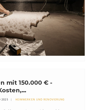
n mit 150.000 € -
Kosten,
gswege & Tipps
0 2025
HEIMWERKEN UND RENOVIERUNG