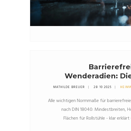
Barrierefr
Wenderadien: Die
Normmaße nac
MATHILDE BREUER
28 10 2025
HEIM
Alle wichtigen Normmaße für barrierefre
nach DIN 18040: Mindestbreiten, 
Flächen für Rollstühle - klar erklär