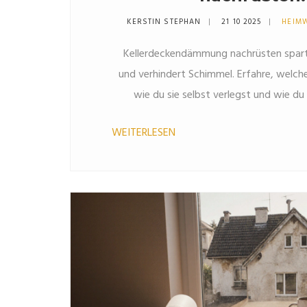
Heizkosten un
KERSTIN STEPHAN
21 10 2025
HEIM
Kellerdeckendämmung nachrüsten spart 
und verhindert Schimmel. Erfahre, welche
wie du sie selbst verlegst und wie d
WEITERLESEN