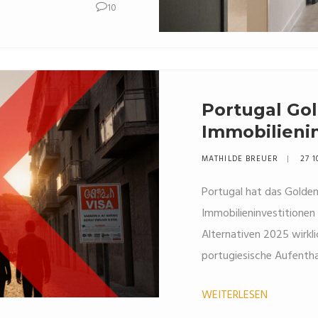
10
Portugal Gol
Immobilienin
müssen
MATHILDE BREUER
27 1
Portugal hat das Golde
Immobilieninvestitionen 
Alternativen 2025 wirkl
portugiesische Aufenth
WEITERLESEN