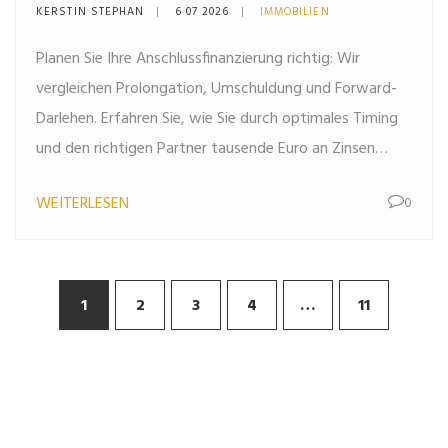
Zinsen beim Timing und der
KERSTIN STEPHAN
6 07 2026
IMMOBILIEN
Wahl
Planen Sie Ihre Anschlussfinanzierung richtig: Wir
vergleichen Prolongation, Umschuldung und Forward-
Darlehen. Erfahren Sie, wie Sie durch optimales Timing
und den richtigen Partner tausende Euro an Zinsen
sparen.
WEITERLESEN
0
1
2
3
4
…
11