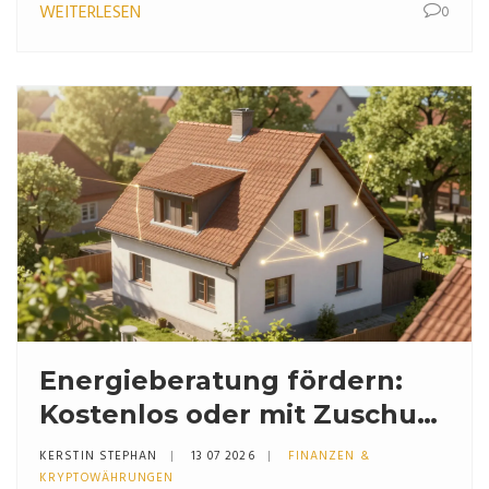
WEITERLESEN
0
Energieberatung fördern:
Kostenlos oder mit Zuschuss
fürs Haus? (Fakten 2026)
KERSTIN STEPHAN
13 07 2026
FINANZEN &
KRYPTOWÄHRUNGEN