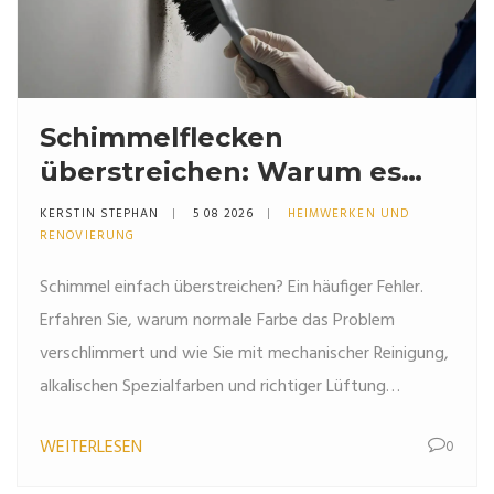
Schimmelflecken
überstreichen: Warum es
scheitert und wie die
KERSTIN STEPHAN
5 08 2026
HEIMWERKEN UND
richtige Sanierung gelingt
RENOVIERUNG
Schimmel einfach überstreichen? Ein häufiger Fehler.
Erfahren Sie, warum normale Farbe das Problem
verschlimmert und wie Sie mit mechanischer Reinigung,
alkalischen Spezialfarben und richtiger Lüftung
dauerhaft Abhilfe schaffen.
WEITERLESEN
0