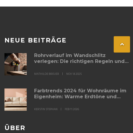
NEUE BEITRÄGE
Rohrverlauf im Wandschlitz
verlegen: Die richtigen Regeln und
praktischen Tipps
MATHILDE BREUER
NOV 14 2025
Farbtrends 2024 für Wohnräume im
Eigenheim: Warme Erdtöne und
sanfte Akzente für mehr
Gemütlichkeit
KERSTIN STEPHAN
FEB 11 2026
ÜBER