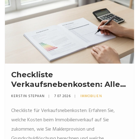
Checkliste
Verkaufsnebenkosten: Alle
Kosten beim
KERSTIN STEPHAN
7 07 2026
IMMOBILIEN
Immobilienverkauf im
Checkliste für Verkaufsnebenkosten: Erfahren Sie,
Überblick
welche Kosten beim Immobilienverkauf auf Sie
zukommen, wie Sie Maklerprovision und
Grundschuldlöschung berechnen und welche