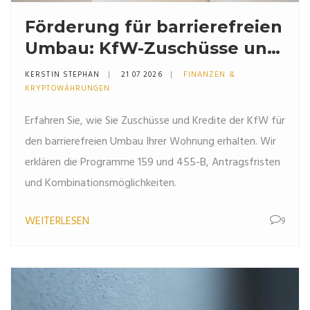
Förderung für barrierefreien
Umbau: KfW-Zuschüsse und
Kredite im Überblick
KERSTIN STEPHAN
21 07 2026
FINANZEN &
KRYPTOWÄHRUNGEN
Erfahren Sie, wie Sie Zuschüsse und Kredite der KfW für
den barrierefreien Umbau Ihrer Wohnung erhalten. Wir
erklären die Programme 159 und 455-B, Antragsfristen
und Kombinationsmöglichkeiten.
WEITERLESEN
9