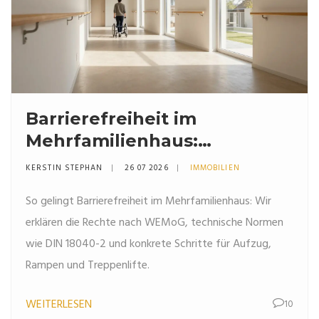
Barrierefreiheit im
Mehrfamilienhaus:
Gemeinschaftslösungen für
KERSTIN STEPHAN
26 07 2026
IMMOBILIEN
Treppen, Aufzug & Co.
So gelingt Barrierefreiheit im Mehrfamilienhaus: Wir
erklären die Rechte nach WEMoG, technische Normen
wie DIN 18040-2 und konkrete Schritte für Aufzug,
Rampen und Treppenlifte.
WEITERLESEN
10