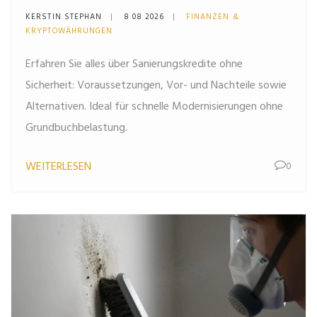
und Alternativen im
KERSTIN STEPHAN
8 08 2026
FINANZEN &
Überblick
KRYPTOWÄHRUNGEN
Erfahren Sie alles über Sanierungskredite ohne
Sicherheit: Voraussetzungen, Vor- und Nachteile sowie
Alternativen. Ideal für schnelle Modernisierungen ohne
Grundbuchbelastung.
WEITERLESEN
0