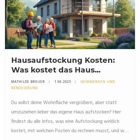
Hausaufstockung Kosten:
Was kostet das Haus
aufstocken wirklich?
MATHILDE BREUER
1 06 2025
HEIMWERKEN UND
RENOVIERUNG
Du willst deine Wohnfläche vergrößern, aber statt
umzuziehen lieber das eigene Haus aufstocken? Hier
findest du alle Infos, was eine Aufstockung wirklich
kostet, mit welchen Posten du rechnen musst, und wie