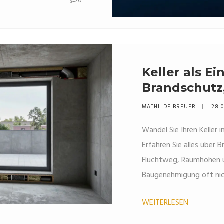
0
Keller als E
Brandschutz
rechtliche Fa
MATHILDE BREUER
28 
Wandel Sie Ihren Keller 
Erfahren Sie alles über
Fluchtweg, Raumhöhen 
Baugenehmigung oft nic
WEITERLESEN