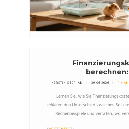
Finanzierungsk
berechnen: 
Gebühren un
KERSTIN STEPHAN
29 06 2026
FINA
Nebenkost
Lernen Sie, wie Sie Finanzierungskoste
erklären den Unterschied zwischen Sollzins
Rechenbeispiele und verraten, wo ver