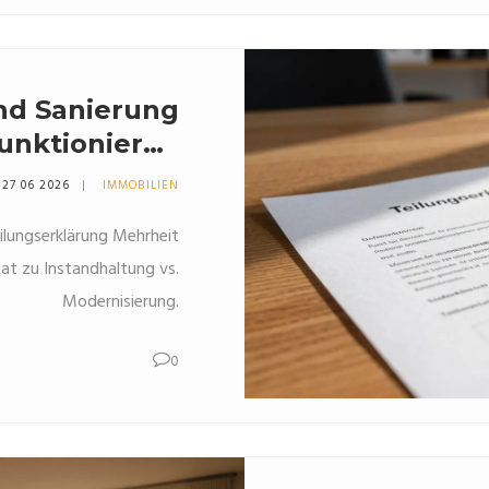
nd Sanierung
unktionieren
e und Kosten
27 06 2026
IMMOBILIEN
ilungserklärung Mehrheit
at zu Instandhaltung vs.
Modernisierung.
0