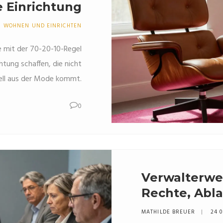
e Einrichtung
WOHNEN UND EINRICHTEN
ie mit der 70-20-10-Regel
htung schaffen, die nicht
ell aus der Mode kommt.
0
Verwalterwe
Rechte, Abla
für Eigentü
MATHILDE BREUER
24 0