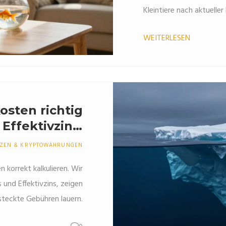
Kleintiere nach aktuell
WEITERLESEN
osten richtig
Effektivzins,
d versteckte
NZEN & KRYPTOWÄHRUNGEN
en im Check
n korrekt kalkulieren. Wir
 und Effektivzins, zeigen
steckte Gebühren lauern.