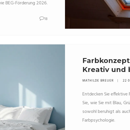
wie BEG-Förderung 2026.
18
Farbkonzept
Kreativ und
MATHILDE BREUER
22 0
Entdecken Sie effektive
Sie, wie Sie mit Blau, G
sowohl beruhigt als auch
Farbpsychologie.