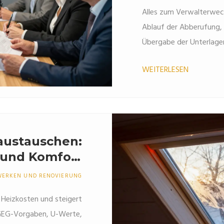
Alles zum Verwalterwech
Ablauf der Abberufung, 
Übergabe der Unterlage
WEITERLESEN
austauschen:
z und Komfort
steigern
WERKEN UND RENOVIERUNG
Heizkosten und steigert
r GEG-Vorgaben, U-Werte,