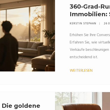
360-Grad-Ru
Immobilien: 
Conversion 
KERSTIN STEPHAN
26 0
Erhöhen Sie Ihre Conve
Erfahren Sie, wie virtue
Verkäufe beschleunigen
entscheidend ist.
WEITERLESEN
: Die goldene