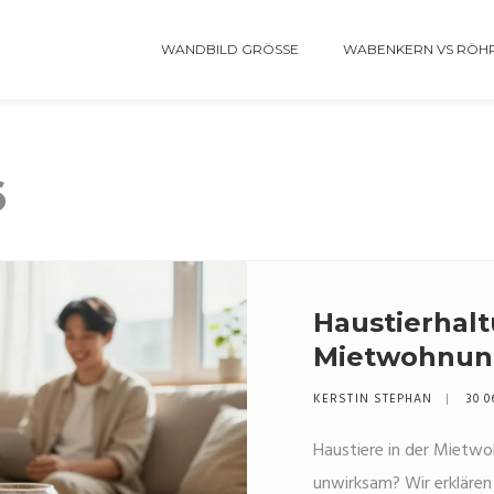
WANDBILD GRÖSSE
WABENKERN VS RÖH
6
Haustierhalt
Mietwohnun
Mietvertrag 
KERSTIN STEPHAN
30 0
Haustiere in der Mietwoh
unwirksam? Wir erklären