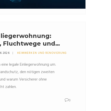
inliegerwohnung:
, Fluchtwege und
llstricke
06 2026
HEIMWERKEN UND RENOVIERUNG
in eine legale Einliegerwohnung um.
 Brandschutz, den nötigen zweiten
und warum Versicherer ohne
ht zahlen.
0