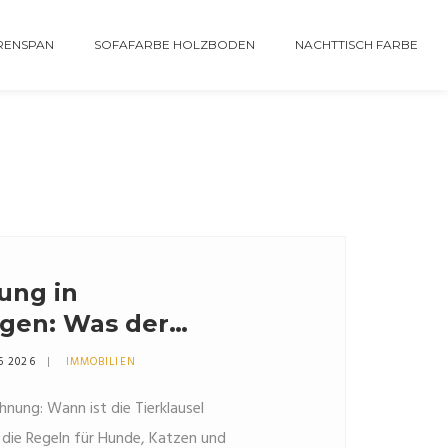
RENSPAN
SOFAFARBE HOLZBODEN
NACHTTISCH FARBE
ung in
gen: Was der
wirklich erlaubt
6 2026
IMMOBILIEN
nung: Wann ist die Tierklausel
 die Regeln für Hunde, Katzen und