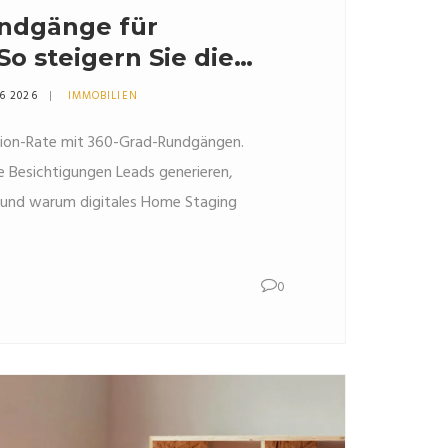
ndgänge für
So steigern Sie die
im Verkauf
6 2026
IMMOBILIEN
rsion-Rate mit 360-Grad-Rundgängen.
lle Besichtigungen Leads generieren,
 und warum digitales Home Staging
0