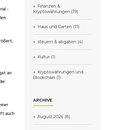
Finanzen &
ial -
Kryptowährungen
(19)
llen
Haus und Garten
(11)
rößert,
steuern & abgaben
(4)
Kultur
(1)
gat an
Kryptowährungen und
Blockchain
(1)
die
ARCHIVE
einer
oft auch
August 2026
(8)