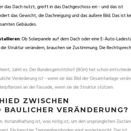
er das Dach nutzt, greift in das Dachgeschoss ein - und das ist
ert das Gewicht, die Dachneigung und das äußere Bild. Das ist ke
gesamten Gebäudes.
tallieren
: Ob Solarpanele auf dem Dach oder eine E-Auto-Ladest
r die Struktur verändern, brauchen sie Zustimmung. Die Rechtsprec
cheint, zählt es. Der Bundesgerichtshof (BGH) hat schon entschied
uliche Veränderung ist - wenn sie das Bild der Gesamtanlage verän
erpflanzen an der Fassade, wenn sie die Struktur stützen.
CHIED ZWISCHEN
 BAULICHER VERÄNDERUNG?
n. Instandhaltung ist, was nötig ist, um den ursprünglichen Zustan
rneuert. Ein kaputter Treppenhausboden wird ausgetauscht. Das ist