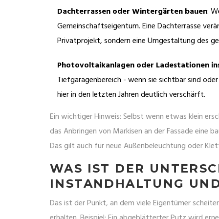
Dachterrassen oder Wintergärten bauen
: W
Gemeinschaftseigentum. Eine Dachterrasse veränd
Privatprojekt, sondern eine Umgestaltung des 
Photovoltaikanlagen oder Ladestationen ins
Tiefgaragenbereich - wenn sie sichtbar sind ode
hier in den letzten Jahren deutlich verschärft.
Ein wichtiger Hinweis: Selbst wenn etwas klein ers
das Anbringen von Markisen an der Fassade eine ba
Das gilt auch für neue Außenbeleuchtung oder Klett
WAS IST DER UNTERS
INSTANDHALTUNG UND
Das ist der Punkt, an dem viele Eigentümer scheiter
erhalten. Beispiel: Ein abgeblätterter Putz wird e