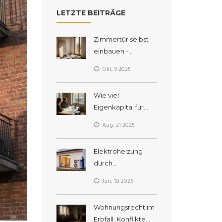
LETZTE BEITRÄGE
Zimmertür selbst
einbauen -
Schritt‑für‑Schritt
Okt, 9 2025
Anleitung für
Heimwerker
Wie viel
Eigenkapital für
eine Sanierung
Aug, 21 2025
2025? Regeln,
Rechenwege,
Elektroheizung
Beispiele
durch
Wärmepumpe
Jan, 10 2026
ersetzen: So
funktioniert der
Wohnungsrecht im
Austausch und was
Erbfall: Konflikte