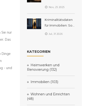
er wirklich kostet
und wie man sie
Nov, 25 2025
vermeidet
Kriminalitätsdaten
für Immobilien: So
prüfen Sie die
 Sie nur
Jul, 31 2026
Sicherheit der
er. Das
Nachbarschaft
KATEGORIEN
o Dinge
im
Heimwerken und
ng - und
Renovierung
(132)
Immobilien
(103)
Wohnen und Einrichten
(48)