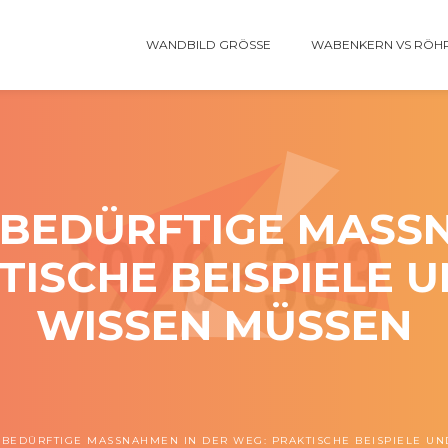
WANDBILD GRÖSSE
WABENKERN VS RÖH
EDÜRFTIGE MASSNA
SCHE BEISPIELE UN
ISSEN MÜSSEN
EDÜRFTIGE MASSNAHMEN IN DER WEG: PRAKTISCHE BEISPIELE UND