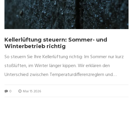
Kellerlüftung steuern: Sommer- und
Winterbetrieb richtig
So steuern Sie Ihre Kellerlüftung richtig: Im Sommer nur kurz
stoßlüften, im Winter länger kippen. Wir erklären den
Unterschied zwischen Temperaturdifferenzreglern und
Taupunktsteuerung, um Schimmel und Bauschäden effektiv
0
Mai 15 2026
vorzubeugen.