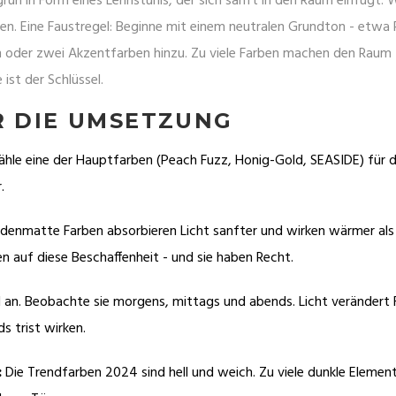
 in Form eines Lehnstuhls, der sich sanft in den Raum einfügt. 
pfen. Eine Faustregel: Beginne mit einem neutralen Grundton - etwa
n oder zwei Akzentfarben hinzu. Zu viele Farben machen den Raum
ist der Schlüssel.
R DIE UMSETZUNG
le eine der Hauptfarben (Peach Fuzz, Honig-Gold, SEASIDE) für d
.
denmatte Farben absorbieren Licht sanfter und wirken wärmer als
auf diese Beschaffenheit - und sie haben Recht.
 an. Beobachte sie morgens, mittags und abends. Licht verändert 
 trist wirken.
:
Die Trendfarben 2024 sind hell und weich. Zu viele dunkle Elemen