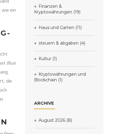
twand
Finanzen &
 wie ein
Kryptowährungen
(19)
Haus und Garten
(11)
G-
steuern & abgaben
(4)
icht
Kultur
(1)
 hat
Blue
gang.
Kryptowährungen und
Blockchain
(1)
rt, die
sich
as
ARCHIVE
N
August 2026
(8)
n Preis: