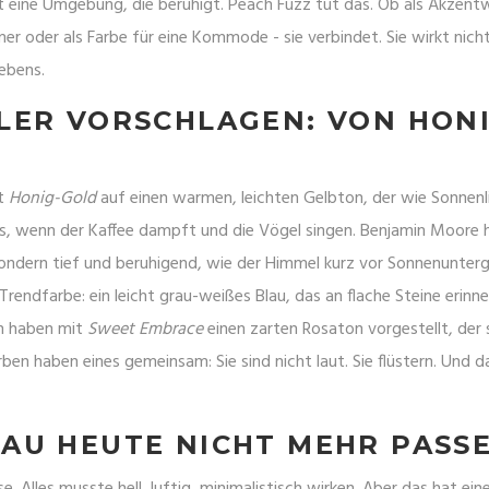
t eine Umgebung, die beruhigt. Peach Fuzz tut das. Ob als Akzen
er oder als Farbe für eine Kommode - sie verbindet. Sie wirkt nicht
ebens.
LER VORSCHLAGEN: VON HONI
it
Honig-Gold
auf einen warmen, leichten Gelbton, der wie Sonnenl
ens, wenn der Kaffee dampft und die Vögel singen. Benjamin Moore
 sondern tief und beruhigend, wie der Himmel kurz vor Sonnenunter
Trendfarbe: ein leicht grau-weißes Blau, das an flache Steine erinne
en haben mit
Sweet Embrace
einen zarten Rosaton vorgestellt, der 
ben haben eines gemeinsam: Sie sind nicht laut. Sie flüstern. Und d
U HEUTE NICHT MEHR PASSE
. Alles musste hell, luftig, minimalistisch wirken. Aber das hat eine