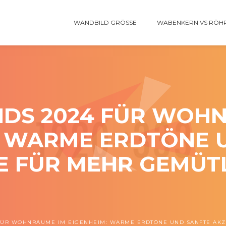
WANDBILD GRÖSSE
WABENKERN VS RÖH
DS 2024 FÜR WOH
: WARME ERDTÖNE 
E FÜR MEHR GEMÜTL
FÜR WOHNRÄUME IM EIGENHEIM: WARME ERDTÖNE UND SANFTE AKZ