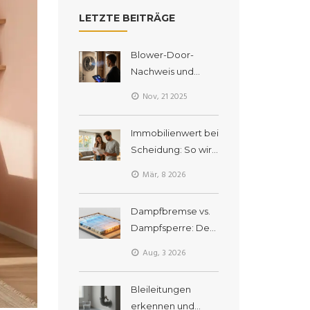
LETZTE BEITRÄGE
Blower-Door-
Nachweis und
Energieausweis:
Nov, 21 2025
Was Sie nach einer
Sanierung rechtlich
Immobilienwert bei
brauchen
Scheidung: So wird
der Marktwert
Mär, 8 2026
ermittelt und fair
aufgeteilt
Dampfbremse vs.
Dampfsperre: Der
richtige
Aug, 3 2026
Feuchteschutz
gegen Schimmel
Bleileitungen
erkennen und