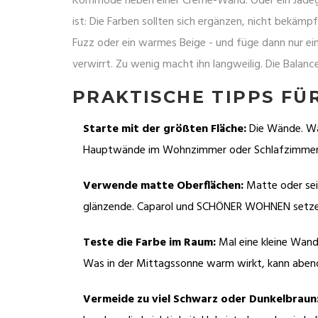
Kommode neben einer Creme-Wand. Oder ein Jadegrün
ist: Die Farben sollten sich ergänzen, nicht bekäm
Fuzz oder ein warmes Beige - und füge dann nur ei
verwirrt. Zu wenig macht ihn langweilig. Die Balance 
PRAKTISCHE TIPPS FÜ
Starte mit der größten Fläche:
Die Wände. Wäh
Hauptwände im Wohnzimmer oder Schlafzimmer
Verwende matte Oberflächen:
Matte oder sei
glänzende. Caparol und SCHÖNER WOHNEN setzen 
Teste die Farbe im Raum:
Mal eine kleine Wand
Was in der Mittagssonne warm wirkt, kann abends
Vermeide zu viel Schwarz oder Dunkelbraun