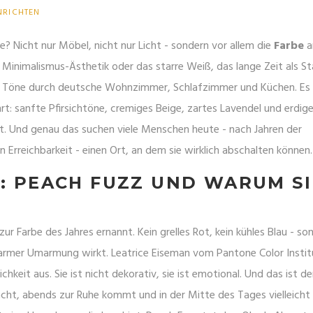
NRICHTEN
 Nicht nur Möbel, nicht nur Licht - sondern vor allem die
Farbe
a
Minimalismus-Ästhetik oder das starre Weiß, das lange Zeit als S
er Töne durch deutsche Wohnzimmer, Schlafzimmer und Küchen. Es i
rührt: sanfte Pfirsichtöne, cremiges Beige, zartes Lavendel und erdig
t. Und genau das suchen viele Menschen heute - nach Jahren der
 Erreichbarkeit - einen Ort, an dem sie wirklich abschalten können.
S: PEACH FUZZ UND WARUM SI
r Farbe des Jahres ernannt. Kein grelles Rot, kein kühles Blau - so
in warmer Umarmung wirkt. Leatrice Eiseman vom Pantone Color Insti
hkeit aus. Sie ist nicht dekorativ, sie ist emotional. Und das ist de
t, abends zur Ruhe kommt und in der Mitte des Tages vielleicht 