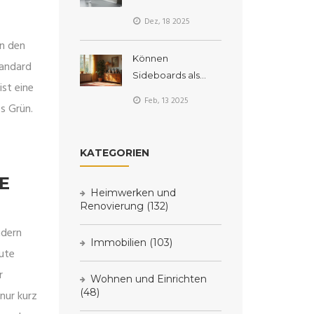
austauschen: So
Dez, 18 2025
schützen Sie Ihre
n den
Familie vor
Können
Bleivergiftung
tandard
Sideboards als
st eine
Kommoden
Feb, 13 2025
es Grün.
dienen?
KATEGORIEN
E
Heimwerken und
Renovierung
(132)
ndern
Immobilien
(103)
tute
r
Wohnen und Einrichten
(48)
nur kurz