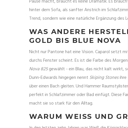
Pause macht, braucht es keine Dramatik. Es brauch
hinter dem Sofa, als sanfter Anstrich im Schlafzimm
Trend, sondern wie eine natürliche Ergänzung des L
WAS ANDERE HERSTEL
GOLD BIS BLUE NOVA
Nicht nur Pantone hat eine Vision. Caparol setzt m
durchs Fenster scheint. Es ist die Farbe des Morg
Nova 825
gewählt - ein Blau, das nicht kalt wirkt,
Dunn-Edwards hingegen nennt
Skiping Stones
ihre 
über einen Bach gleiten. Und Hammer Raumstylist
perfekt in Schlafzimmer oder Bad einfügt. Diese Far
macht sie so stark für den Alltag.
WARUM WEISS UND GRA
In den letzten zehn Jahren war Weiß die Königsklasse