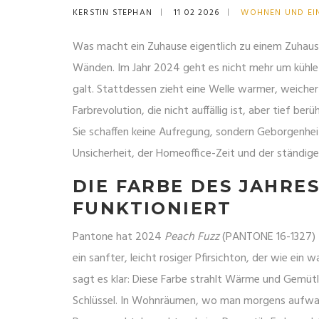
KERSTIN STEPHAN
11 02 2026
WOHNEN UND EI
Was macht ein Zuhause eigentlich zu einem Zuhause?
Wänden. Im Jahr 2024 geht es nicht mehr um kühle 
galt. Stattdessen zieht eine Welle warmer, weich
Farbrevolution, die nicht auffällig ist, aber tief be
Sie schaffen keine Aufregung, sondern Geborgenhei
Unsicherheit, der Homeoffice-Zeit und der ständigen
DIE FARBE DES JAHRE
FUNKTIONIERT
Pantone hat 2024
Peach Fuzz
(PANTONE 16-1327) zu
ein sanfter, leicht rosiger Pfirsichton, der wie e
sagt es klar: Diese Farbe strahlt Wärme und Gemütlic
Schlüssel. In Wohnräumen, wo man morgens aufwach