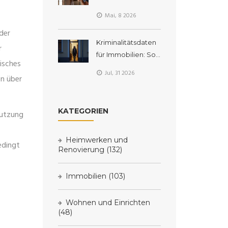
Gutachten,
Mai, 8 2026
Kartierung und
der
Fotos richtig
Kriminalitätsdaten
durchführen
r
für Immobilien: So
isches
prüfen Sie die
Jul, 31 2026
en über
Sicherheit der
Nachbarschaft
KATEGORIEN
Nutzung
Heimwerken und
edingt
Renovierung
(132)
Immobilien
(103)
Wohnen und Einrichten
(48)