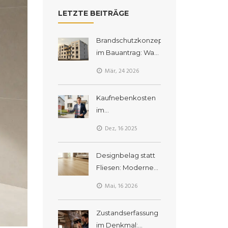
LETZTE BEITRÄGE
Brandschutzkonzept
im Bauantrag: Was
Sie als Bauherr für
Mär, 24 2026
Wohngebäude
wissen müssen
Kaufnebenkosten
im
Immobilienangebot
Dez, 16 2025
transparent
kommunizieren: So
Designbelag statt
bauen Sie
Fliesen: Moderne
Vertrauen auf
Bodenalternativen
Mai, 16 2026
im Überblick
Zustandserfassung
im Denkmal: