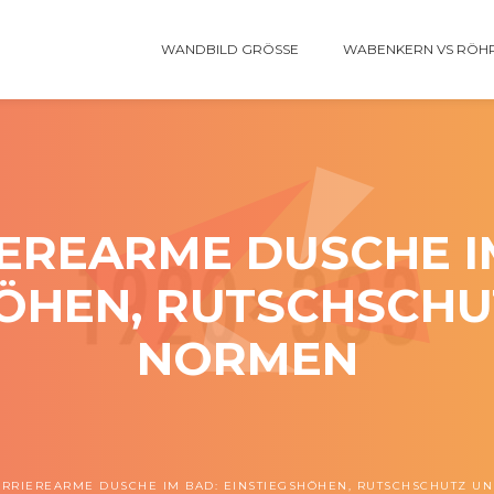
WANDBILD GRÖSSE
WABENKERN VS RÖH
EREARME DUSCHE I
ÖHEN, RUTSCHSCHU
NORMEN
ARRIEREARME DUSCHE IM BAD: EINSTIEGSHÖHEN, RUTSCHSCHUTZ U