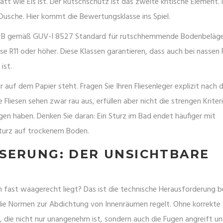
att wie Eis ist. Der Rutschschutz ist das zweite kritische Element. 
e Dusche. Hier kommt die Bewertungsklasse ins Spiel.
 B
gemäß
GUV-I 8527 Standard für rutschhemmende Bodenbeläg
sse R11 oder höher. Diese Klassen garantieren, dass auch bei nassen
ist.
 auf dem Papier steht. Fragen Sie Ihren Fliesenleger explizit nach
Fliesen sehen zwar rau aus, erfüllen aber nicht die strengen Kriter
gen haben. Denken Sie daran: Ein Sturz im Bad endet häufiger mit
Sturz auf trockenem Boden.
SERUNG: DER UNSICHTBARE
ast waagerecht liegt? Das ist die technische Herausforderung b
die
Normen zur Abdichtung von Innenräumen regelt
. Ohne korrekte
 die nicht nur unangenehm ist, sondern auch die Fugen angreift u