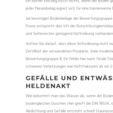
Ein flacher Einstieg nützt nichts, wenn der Boden gl
jeder Fliesenbelag eignet sich für eine barrierearm
Sie benötigen Bodenbeläge der
Bewertungsgruppe
Praxis entspricht dies oft der Rutschfestigkeitskla
und Seifenresten genügend Haftreibung vorhanden 
Achten Sie darauf, dass diese Anforderung nicht nur
Zertifikat der verwendeten Produkte. Viele moderne 
Bewertungsgruppe B. Ein Fehler hier kann fatale Fol
schweren Verletzungen wie Hüftfrakturen als ein 
GEFÄLLE UND ENTWÄS
HELDENAKT
Wie bekommt man das Wasser ab, wenn der Boden f
bodengleichen Duschen. Hier greift die
DIN 18534
, 
Abdichtung und Gefälle entsteht schnell Staunässe,