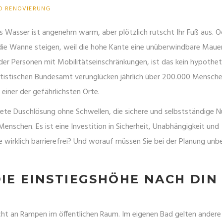
D RENOVIERUNG
Das Wasser ist angenehm warm, aber plötzlich rutscht Ihr Fuß aus. O
n die Wanne steigen, weil die hohe Kante eine unüberwindbare Maue
oder Personen mit Mobilitätseinschränkungen, ist das kein hypothet
tatistischen Bundesamt verunglücken jährlich über 200.000 Mensch
einer der gefährlichsten Orte.
ltete Duschlösung ohne Schwellen, die sichere und selbstständige 
e Menschen. Es ist eine Investition in Sicherheit, Unabhängigkeit und
wirklich barrierefrei? Und worauf müssen Sie bei der Planung unb
DIE EINSTIEGSHÖHE NACH DIN
eicht an Rampen im öffentlichen Raum. Im eigenen Bad gelten andere