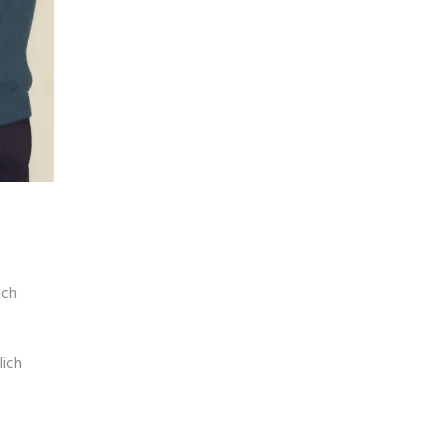
ich
lich