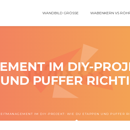
WANDBILD GRÖSSE
WABENKERN VS RÖH
MENT IM DIY-PROJ
UND PUFFER RICHT
ZEITMANAGEMENT IM DIY-PROJEKT: WIE DU ETAPPEN UND PUFFER RI