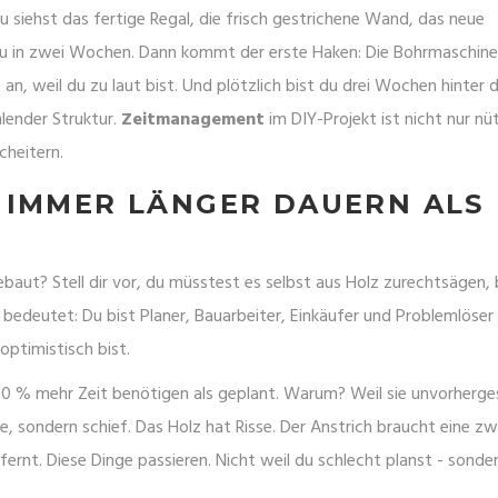
u siehst das fertige Regal, die frisch gestrichene Wand, das neue
 du in zwei Wochen. Dann kommt der erste Haken: Die Bohrmaschine
 an, weil du zu laut bist. Und plötzlich bist du drei Wochen hinter
ehlender Struktur.
Zeitmanagement
im DIY-Projekt ist nicht nur nüt
cheitern.
 IMMER LÄNGER DAUERN ALS
ut? Stell dir vor, du müsstest es selbst aus Holz zurechtsägen, 
Y bedeutet: Du bist Planer, Bauarbeiter, Einkäufer und Problemlöser 
ptimistisch bist.
40 % mehr Zeit benötigen als geplant. Warum? Weil sie unvorherg
, sondern schief. Das Holz hat Risse. Der Anstrich braucht eine zw
ernt. Diese Dinge passieren. Nicht weil du schlecht planst - sonder