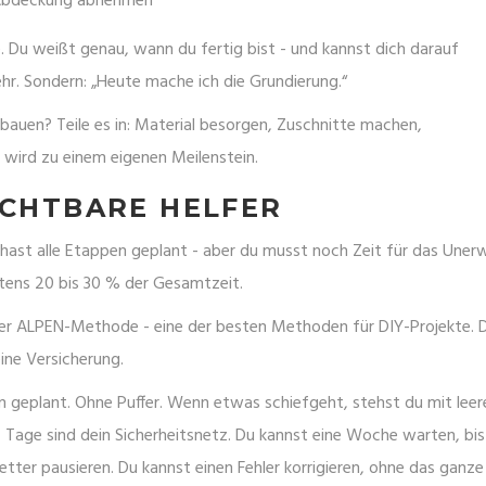
, Abdeckung abnehmen
. Du weißt genau, wann du fertig bist - und kannst dich darauf
ehr. Sondern: „Heute mache ich die Grundierung.“
bauen? Teile es in: Material besorgen, Zuschnitte machen,
 wird zu einem eigenen Meilenstein.
ICHTBARE HELFER
 hast alle Etappen geplant - aber du musst noch Zeit für das Uner
stens 20 bis 30 % der Gesamtzeit.
 der ALPEN-Methode - eine der besten Methoden für DIY-Projekte. D
deine Versicherung.
gen geplant. Ohne Puffer. Wenn etwas schiefgeht, stehst du mit leer
 Tage sind dein Sicherheitsnetz. Du kannst eine Woche warten, bis
er pausieren. Du kannst einen Fehler korrigieren, ohne das ganze