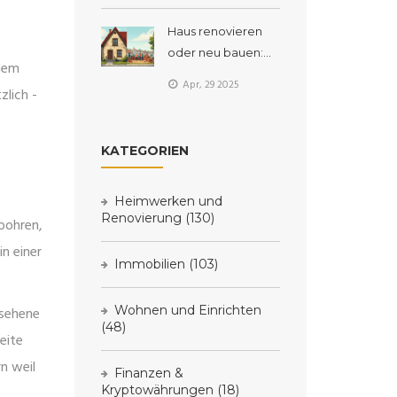
und Risiken
Haus renovieren
oder neu bauen:
 dem
Was lohnt sich
Apr, 29 2025
zlich -
wirklich?
KATEGORIEN
Heimwerken und
Renovierung
(130)
bohren,
in einer
Immobilien
(103)
Wohnen und Einrichten
esehene
(48)
eite
n weil
Finanzen &
Kryptowährungen
(18)