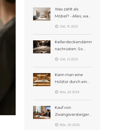
Was zählt als
Möbel? - Alles, was
Sie beim
Okt, 15 2025
Möbelkauf wissen
müssen
Kellerdeckendämmung
nachrüsten: So
sparst du
Okt, 21 2025
Heizkosten und
vermeidest
Kann man eine
Schimmel
Holztür durch eine
Glastür ersetzen?
Mai, 28 2024
Vor- und Nachteile
erklärt
Kauf von
Zwangsversteigerungsimmobilien:
Rechtliche
Mär, 20 2026
Besonderheiten