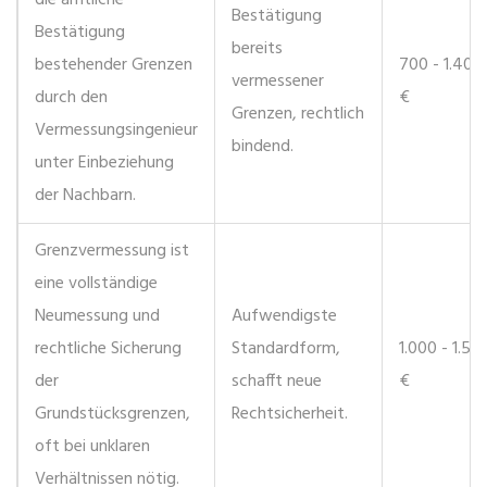
die amtliche
Bestätigung
Bestätigung
bereits
bestehender Grenzen
700 - 1.400
vermessener
durch den
€
Grenzen, rechtlich
Vermessungsingenieur
bindend.
unter Einbeziehung
der Nachbarn
.
Grenzvermessung
ist
eine vollständige
Neumessung und
Aufwendigste
rechtliche Sicherung
Standardform,
1.000 - 1.50
der
schafft neue
€
Grundstücksgrenzen,
Rechtsicherheit.
oft bei unklaren
Verhältnissen nötig
.