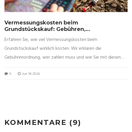
Vermessungskosten beim
Grundstückskauf: Gebühren,
Zuständigkeiten und Tipps zur
Erfahren Sie, wie viel Vermessungskosten beim
Kostenersparnis
Grundstückskauf wirklich kosten. Wir erklären die
Gebührenordnung, wer zahlen muss und wie Sie mit diesen
Tipps bares Geld sparen.
9
Jun 18 2026
KOMMENTARE (9)