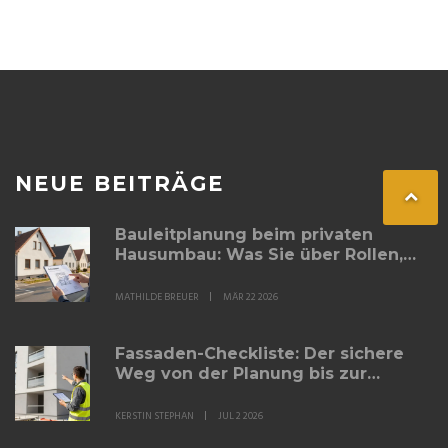
NEUE BEITRÄGE
Bauleitplanung beim privaten
Hausumbau: Was Sie über Rollen,
Termine und Abnahmen wissen
müssen
MATHILDE BREUER
MÄR 22 2026
Fassaden-Checkliste: Der sichere
Weg von der Planung bis zur
Abnahme
KERSTIN STEPHAN
JUL 2 2026