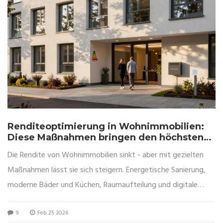
Renditeoptimierung in Wohnimmobilien:
Diese Maßnahmen bringen den höchsten
ROI
Die Rendite von Wohnimmobilien sinkt - aber mit gezielten
Maßnahmen lässt sie sich steigern. Energetische Sanierung,
moderne Bäder und Küchen, Raumaufteilung und digitale
Verwaltung bringen den höchsten ROI. Erfahren Sie, was
9
Feb 25 2026
wirklich zahlt.