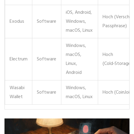
iOS, Android,
Hoch (Verschlü
Exodus
Software
Windows,
Passphrase)
macOS, Linux
Windows,
macOS,
Hoch
Electrum
Software
Linux,
(Cold‑Storage‑
Android
Wasabi
Windows,
Software
Hoch (CoinJoin‑
Wallet
macOS, Linux