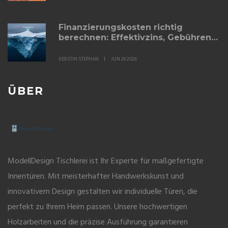
Finanzierungskosten richtig
berechnen: Effektivzins, Gebühren
und versteckte Nebenkosten im
Check
KERSTIN STEPHAN
JUN 29 2026
ÜBER
ModellDesign Tischlerei ist Ihr Experte für maßgefertigte
Innentüren. Mit meisterhafter Handwerkskunst und
innovativem Design gestalten wir individuelle Türen, die
perfekt zu Ihrem Heim passen. Unsere hochwertigen
Holzarbeiten und die präzise Ausführung garantieren