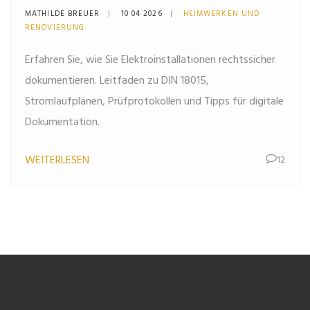
Sie rechtssichere Pläne,
MATHILDE BREUER
10 04 2026
HEIMWERKEN UND
Fotos und Beschriftungen
RENOVIERUNG
Erfahren Sie, wie Sie Elektroinstallationen rechtssicher
dokumentieren. Leitfaden zu DIN 18015,
Stromlaufplänen, Prüfprotokollen und Tipps für digitale
Dokumentation.
WEITERLESEN
12