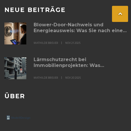
NEUE BEITRÄGE
Blower-Door-Nachweis und
Energieausweis: Was Sie nach einer
Sanierung rechtlich brauchen
MATHILDE BREUER
NOV 21 2025
Lärmschutzrecht bei
Immobilienprojekten: Was
Bauherren und Entwickler 2025
wissen müssen
MATHILDE BREUER
NOV 20 2025
ÜBER