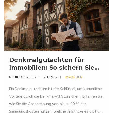
Denkmalgutachten für
Immobilien: So sichern Sie
steuerliche Förderungen
MATHILDE BREUER
2 11 2025
IMMOBILIEN
Ein Denkmalgutachten ist der Schlüssel, um steuerliche
Vorteile durch die Denkmal-AfA zu sichern. Erfahren Sie,
wie Sie die Abschreibung von bis zu 90 % der
Sanierungskosten nutzen, welche Fallstricke es gibt und