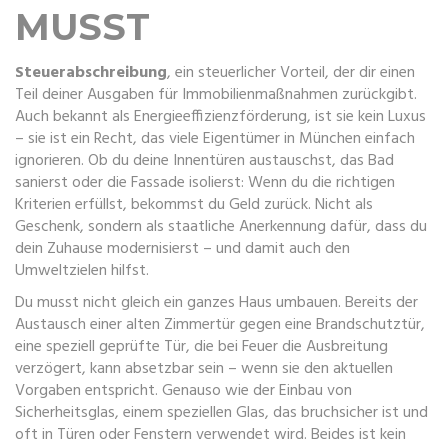
MUSST
Steuerabschreibung
,
ein steuerlicher Vorteil, der dir einen
Teil deiner Ausgaben für Immobilienmaßnahmen zurückgibt
.
Auch bekannt als
Energieeffizienzförderung
, ist sie kein Luxus
– sie ist ein Recht, das viele Eigentümer in München einfach
ignorieren.
Ob du deine Innentüren austauschst, das Bad
sanierst oder die Fassade isolierst: Wenn du die richtigen
Kriterien erfüllst, bekommst du Geld zurück. Nicht als
Geschenk, sondern als staatliche Anerkennung dafür, dass du
dein Zuhause modernisierst – und damit auch den
Umweltzielen hilfst.
Du musst nicht gleich ein ganzes Haus umbauen. Bereits der
Austausch einer alten Zimmertür gegen eine
Brandschutztür
,
eine speziell geprüfte Tür, die bei Feuer die Ausbreitung
verzögert
, kann absetzbar sein – wenn sie den aktuellen
Vorgaben entspricht. Genauso wie der Einbau von
Sicherheitsglas
,
einem speziellen Glas, das bruchsicher ist und
oft in Türen oder Fenstern verwendet wird
. Beides ist kein