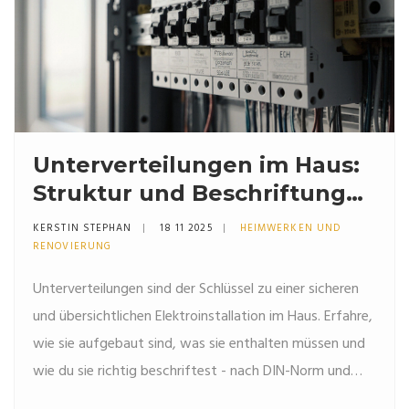
Unterverteilungen im Haus:
Struktur und Beschriftung
nach DIN-Normen
KERSTIN STEPHAN
18 11 2025
HEIMWERKEN UND
RENOVIERUNG
Unterverteilungen sind der Schlüssel zu einer sicheren
und übersichtlichen Elektroinstallation im Haus. Erfahre,
wie sie aufgebaut sind, was sie enthalten müssen und
wie du sie richtig beschriftest - nach DIN-Norm und
Praxisstandards.