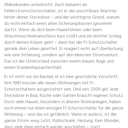
Millisekunden unterbricht
. Auch bekannt als
Fehlerstromschutzschalter
, ist er der unsichtbare Wächter
hinter deiner Steckdose – und der wichtigste Grund, warum
du nicht einfach einen alten Sicherungskasten ignorieren
darfst.
Wenn du dich beim Haareföhnen oder beim
Waschmaschinenanschluss kurz stößt und ein leichter Schlag
durch deinen Körper geht – dann hat der FI-Schutzschalter
gerade dein Leben gerettet. Er reagiert nicht auf Überlastung,
wie eine Sicherung, sondern auf den kleinsten Stromverlust.
Das ist der Unterschied zwischen einem blauen Auge und
einem Krankenhausaufenthalt.
Er ist nicht nur ein Bauteil, er ist eine gesetzliche Vorschrift.
Seit 1981 müssen alle neuen Wohnungen mit FI-
Schutzschaltern ausgestattet sein. Und seit 2009 gilt: Jede
Steckdose in Bad, Küche oder Garten braucht eigenen Schutz.
Doch viele Häuser, besonders in älteren Wohnanlagen, haben
noch immer nur einen einzigen FI-Schutzschalter für die ganze
Wohnung – und das ist gefährlich. Wenn er auslöst, ist der
ganze Strom weg: Licht, Kühlschrank, Heizung. Kein Wunder,
dass viele dann einfach wieder anschalten – statt