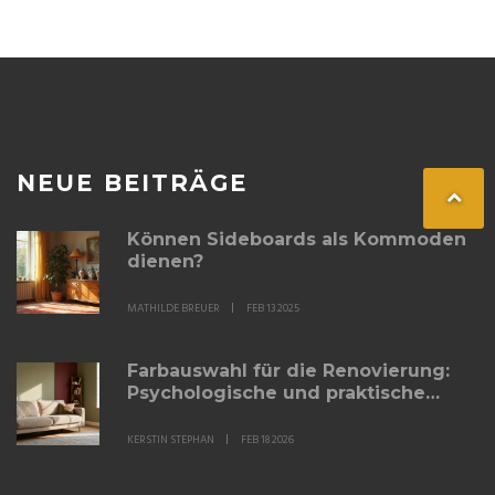
NEUE BEITRÄGE
Können Sideboards als Kommoden
dienen?
MATHILDE BREUER
FEB 13 2025
Farbauswahl für die Renovierung:
Psychologische und praktische
Tipps für eine wohltuende
Atmosphäre
KERSTIN STEPHAN
FEB 18 2026