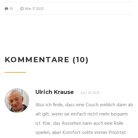
praktischen Pflegehinweisen. Erfahren Sie, woran Sie
10
Mär 17 2025
erkennen, ob es an der Zeit ist, Ihr Ecksofa zu ersetzen, und
erhalten Sie Tipps, wie Sie die Lebensdauer Ihrer Möbel
verlängern können.
KOMMENTARE (10)
Ulrich Krause
JULI 29 2025
Also ich finde, dass eine Couch wirklich dann als
alt gilt, wenn sie einfach nicht mehr bequem
ist. Klar, das Aussehen kann auch eine Rolle
spielen, aber Komfort sollte immer Priorität