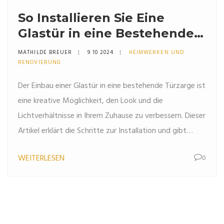
So Installieren Sie Eine
Glastür in eine Bestehende
Türzarge
MATHILDE BREUER
9 10 2024
HEIMWERKEN UND
RENOVIERUNG
Der Einbau einer Glastür in eine bestehende Türzarge ist
eine kreative Möglichkeit, den Look und die
Lichtverhältnisse in Ihrem Zuhause zu verbessern. Dieser
Artikel erklärt die Schritte zur Installation und gibt
nützliche Tipps, um häufige Fehler zu vermeiden.
WEITERLESEN
0
Erfahren Sie, welche Werkzeuge nötig sind, welche
Materialien empfohlen werden und welche stilistischen
Überlegungen angestellt werden sollten. Erhalten Sie
praktische Ratschläge, um die Installation reibungslos
zu gestalten.