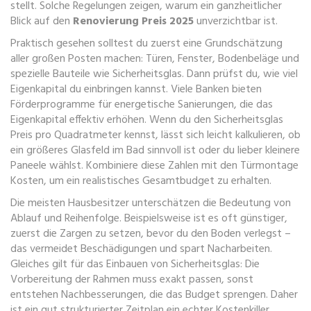
stellt. Solche Regelungen zeigen, warum ein ganzheitlicher
Blick auf den
Renovierung Preis 2025
unverzichtbar ist.
Praktisch gesehen solltest du zuerst eine Grundschätzung
aller großen Posten machen: Türen, Fenster, Bodenbeläge und
spezielle Bauteile wie Sicherheitsglas. Dann prüfst du, wie viel
Eigenkapital du einbringen kannst. Viele Banken bieten
Förderprogramme für energetische Sanierungen, die das
Eigenkapital effektiv erhöhen. Wenn du den
Sicherheitsglas
Preis
pro Quadratmeter kennst, lässt sich leicht kalkulieren, ob
ein größeres Glasfeld im Bad sinnvoll ist oder du lieber kleinere
Paneele wählst. Kombiniere diese Zahlen mit den
Türmontage
Kosten
, um ein realistisches Gesamtbudget zu erhalten.
Die meisten Hausbesitzer unterschätzen die Bedeutung von
Ablauf und Reihenfolge. Beispielsweise ist es oft günstiger,
zuerst die Zargen zu setzen, bevor du den Boden verlegst –
das vermeidet Beschädigungen und spart Nacharbeiten.
Gleiches gilt für das Einbauen von Sicherheitsglas: Die
Vorbereitung der Rahmen muss exakt passen, sonst
entstehen Nachbesserungen, die das Budget sprengen. Daher
ist ein gut strukturierter Zeitplan ein echter Kostenkiller.