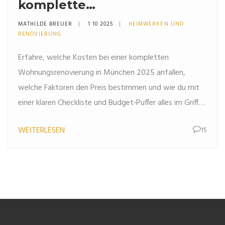
komplette
Wohnungsrenovierung? -
MATHILDE BREUER
1 10 2025
HEIMWERKEN UND
Kostenübersicht 2025
RENOVIERUNG
Erfahre, welche Kosten bei einer kompletten
Wohnungsrenovierung in München 2025 anfallen,
welche Faktoren den Preis bestimmen und wie du mit
einer klaren Checkliste und Budget‑Puffer alles im Griff
behältst.
WEITERLESEN
15