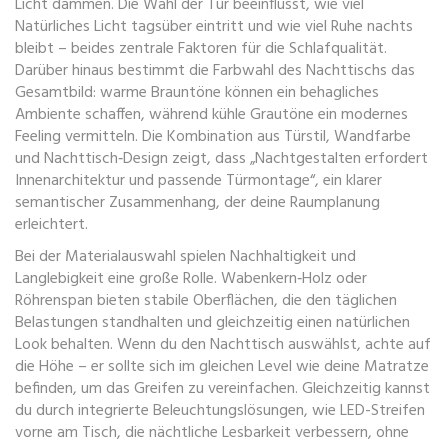
Licht dämmen
. Die Wahl der Tür beeinflusst, wie viel
Natürliches Licht tagsüber eintritt und wie viel Ruhe nachts
bleibt – beides zentrale Faktoren für die Schlafqualität.
Darüber hinaus bestimmt die Farbwahl des Nachttischs das
Gesamtbild: warme Brauntöne können ein behagliches
Ambiente schaffen, während kühle Grautöne ein modernes
Feeling vermitteln. Die Kombination aus Türstil, Wandfarbe
und Nachttisch‑Design zeigt, dass „Nachtgestalten erfordert
Innenarchitektur und passende Türmontage“, ein klarer
semantischer Zusammenhang, der deine Raumplanung
erleichtert.
Bei der Materialauswahl spielen Nachhaltigkeit und
Langlebigkeit eine große Rolle. Wabenkern‑Holz oder
Röhrenspan bieten stabile Oberflächen, die den täglichen
Belastungen standhalten und gleichzeitig einen natürlichen
Look behalten. Wenn du den Nachttisch auswählst, achte auf
die Höhe – er sollte sich im gleichen Level wie deine Matratze
befinden, um das Greifen zu vereinfachen. Gleichzeitig kannst
du durch integrierte Beleuchtungslösungen, wie LED-Streifen
vorne am Tisch, die nächtliche Lesbarkeit verbessern, ohne