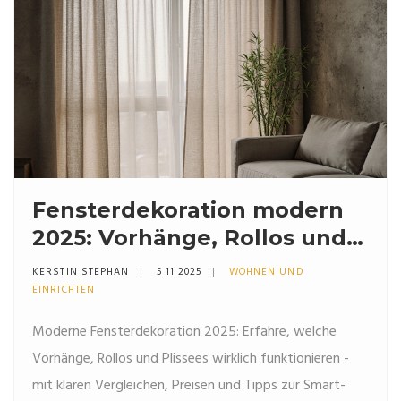
Fensterdekoration modern
2025: Vorhänge, Rollos und
Plissees im praktischen
KERSTIN STEPHAN
5 11 2025
WOHNEN UND
Vergleich
EINRICHTEN
Moderne Fensterdekoration 2025: Erfahre, welche
Vorhänge, Rollos und Plissees wirklich funktionieren -
mit klaren Vergleichen, Preisen und Tipps zur Smart-