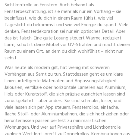
Sichtkontrolle an Fenstern
. Auch bekannt als
Fensterbeschattung
, ist sie mehr als nur ein Vorhang – sie
beeinflusst, wie du dich in einem Raum fühlst, wie viel
Tageslicht du bekommst und wie viel Energie du sparst.
Viele
denken, Fensterdekoration sei nur ein optisches Detail. Aber
das ist falsch. Eine gute Lösung steuert Wärme, reduziert
Lärm, schützt deine Möbel vor UV-Strahlen und macht deinen
Raum zu einem Ort, an dem du dich wohlfühlst – nicht nur
siehst.
Was heute als modern gilt, hat wenig mit schweren
Vorhängen aus Samt zu tun. Stattdessen geht es um klare
Linien, intelligente Materialien und Anpassungsfähigkeit.
Jalousien
,
vertikale oder horizontale Lamellen aus Aluminium,
Holz oder Kunststoff, die sich präzise ausrichten lassen
sind
zurückgekehrt – aber anders. Sie sind schmaler, leiser, und
viele lassen sich per App steuern.
Fensterrollos
,
einfache,
flache Stoff- oder Aluminiumbahnen, die sich hochziehen oder
herunterlassen
passen perfekt zu minimalistischen
Wohnungen. Und wer auf Privatsphäre und Lichtkontrolle
zugleich Wert legt, greift zu
Doppelrollos
,
Kombinationen aus