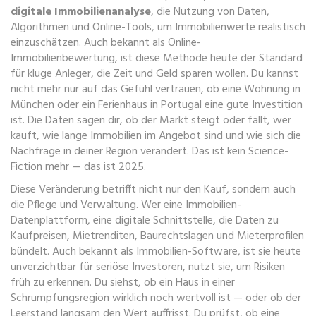
digitale Immobilienanalyse
,
die Nutzung von Daten,
Algorithmen und Online-Tools, um Immobilienwerte realistisch
einzuschätzen
. Auch bekannt als
Online-
Immobilienbewertung
, ist diese Methode heute der Standard
für kluge Anleger, die Zeit und Geld sparen wollen.
Du kannst
nicht mehr nur auf das Gefühl vertrauen, ob eine Wohnung in
München oder ein Ferienhaus in Portugal eine gute Investition
ist. Die Daten sagen dir, ob der Markt steigt oder fällt, wer
kauft, wie lange Immobilien im Angebot sind und wie sich die
Nachfrage in deiner Region verändert. Das ist kein Science-
Fiction mehr — das ist 2025.
Diese Veränderung betrifft nicht nur den Kauf, sondern auch
die Pflege und Verwaltung. Wer eine
Immobilien-
Datenplattform
,
eine digitale Schnittstelle, die Daten zu
Kaufpreisen, Mietrenditen, Baurechtslagen und Mieterprofilen
bündelt
. Auch bekannt als
Immobilien-Software
, ist sie heute
unverzichtbar für seriöse Investoren
, nutzt sie, um Risiken
früh zu erkennen. Du siehst, ob ein Haus in einer
Schrumpfungsregion wirklich noch wertvoll ist — oder ob der
Leerstand langsam den Wert auffrisst. Du prüfst, ob eine