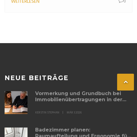
WEITERLESEN
0
NEUE BEITRÄGE
Vormerkung und Grundbuch bei
Immobilienübertragungen in der
Familie: So sichern Sie das Erbe
richtig
KERSTIN STEPHAN
MÄR 3 2026
Badezimmer planen:
Raumaufteilung und Ergonomie für