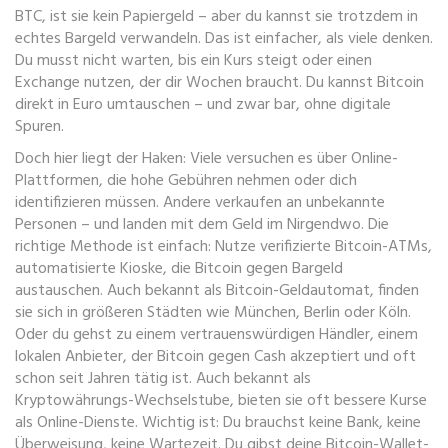
BTC
, ist sie kein Papiergeld – aber du kannst sie trotzdem in
echtes Bargeld verwandeln.
Das ist einfacher, als viele denken.
Du musst nicht warten, bis ein Kurs steigt oder einen
Exchange nutzen, der dir Wochen braucht. Du kannst Bitcoin
direkt in Euro umtauschen – und zwar bar, ohne digitale
Spuren.
Doch hier liegt der Haken: Viele versuchen es über Online-
Plattformen, die hohe Gebühren nehmen oder dich
identifizieren müssen. Andere verkaufen an unbekannte
Personen – und landen mit dem Geld im Nirgendwo. Die
richtige Methode ist einfach: Nutze verifizierte
Bitcoin-ATMs
,
automatisierte Kioske, die Bitcoin gegen Bargeld
austauschen
. Auch bekannt als
Bitcoin-Geldautomat
, finden
sie sich in größeren Städten wie München, Berlin oder Köln.
Oder du gehst zu einem vertrauenswürdigen
Händler
,
einem
lokalen Anbieter, der Bitcoin gegen Cash akzeptiert und oft
schon seit Jahren tätig ist
. Auch bekannt als
Kryptowährungs-Wechselstube
, bieten sie oft bessere Kurse
als Online-Dienste.
Wichtig ist: Du brauchst keine Bank, keine
Überweisung, keine Wartezeit. Du gibst deine Bitcoin-Wallet-