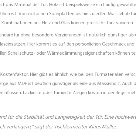
ist das Material der Tür. Holz ist beispielsweise ein häufig gewählt
ltlich ist. Von einfachen Spanplatten bis hin zu edlen Massivholztü
 Kombinationen aus Holz und Glas können preislich stark variieren.
tandardtür ohne besondere Verzierungen ist natürlich günstiger als 
Glaseinsätzen. Hier kommt es auf den persönlichen Geschmack und 
ellen Schallschutz- oder Wärmedämmungseigenschaften können te
 Kostenfaktor. Hier gibt es ähnlich wie bei den Türmaterialien vers
rge aus MDF ist deutlich günstiger als eine aus Massivholz. Auch d
influssen. Lackierte oder furnierte Zargen kosten in der Regel meh
nd für die Stabilität und Langlebigkeit der Tür. Eine hochwer
h verlängern," sagt der Tischlermeister Klaus Müller.