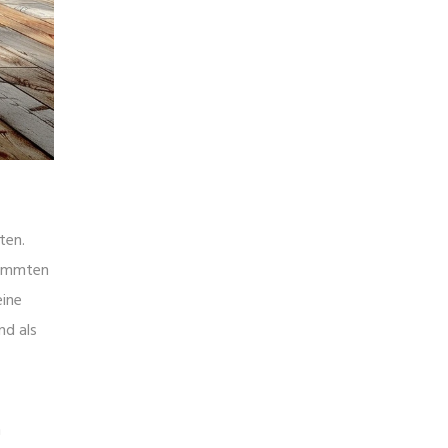
ten.
stimmten
eine
nd als
n