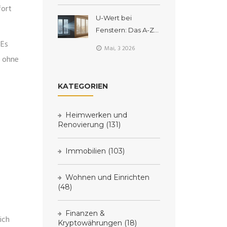
fort
richtig?
U-Wert bei
Fenstern: Das A-Z
 Es
zur
Mai, 3 2026
Wärmedämmung,
, ohne
Vergleich & Tipps
KATEGORIEN
Heimwerken und
Renovierung
(131)
Immobilien
(103)
Wohnen und Einrichten
(48)
Finanzen &
ich
Kryptowährungen
(18)