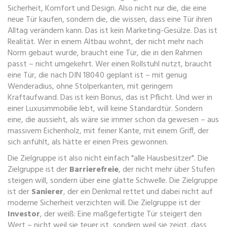
Sicherheit, Komfort und Design
. Also nicht nur die, die eine
neue Tür kaufen, sondern die, die wissen, dass eine Tür ihren
Alltag verändern kann.
Das ist kein Marketing-Gesülze. Das ist
Realität. Wer in einem Altbau wohnt, der nicht mehr nach
Norm gebaut wurde, braucht eine Tür, die in den Rahmen
passt – nicht umgekehrt. Wer einen Rollstuhl nutzt, braucht
eine Tür, die nach
DIN 18040
geplant ist – mit genug
Wenderadius, ohne Stolperkanten, mit geringem
Kraftaufwand. Das ist kein Bonus, das ist Pflicht. Und wer in
einer
Luxusimmobilie
lebt, will keine Standardtür. Sondern
eine, die aussieht, als wäre sie immer schon da gewesen – aus
massivem Eichenholz, mit feiner Kante, mit einem Griff, der
sich anfühlt, als hätte er einen Preis gewonnen.
Die Zielgruppe ist also nicht einfach "alle Hausbesitzer". Die
Zielgruppe ist der
Barrierefreie
, der nicht mehr über Stufen
steigen will, sondern über eine glatte Schwelle. Die Zielgruppe
ist der
Sanierer
, der ein Denkmal rettet und dabei nicht auf
moderne Sicherheit verzichten will. Die Zielgruppe ist der
Investor
, der weiß: Eine maßgefertigte Tür steigert den
Wert – nicht weil sie teuer ist, sondern weil sie zeigt, dass