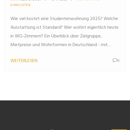
Mietpreise 2025
EINRICHTEN
Wie viel kostet eine Studentenwohnung 2025? Welche
Ausstattung ist Standard? Wer wohnt eigentlich heute
in WG-Zimmern? Ein Überblick über Zielgruppe,
Mietpreise und Wohnformen in Deutschland - mit
konkreten Zahlen aus München, Berlin und Chemnitz.
WEITERLESEN
0