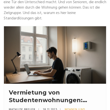
eine Tür den Unterschied macht. Und von Senioren, die endlich
wieder allein durch die Wohnung gehen können. Das ist die
Zielgruppe. Und das ist, warum es hier keine
Standardlösungen gibt.
Vermietung von
Studentenwohnungen:
Zielgruppe, Ausstattung und
MATHILDE BREUER
18 11 2025
WOHNEN UND