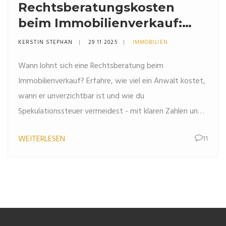
Rechtsberatungskosten
beim Immobilienverkauf:
Wann ist ein Anwalt wirklich
KERSTIN STEPHAN
29 11 2025
IMMOBILIEN
nötig?
Wann lohnt sich eine Rechtsberatung beim
Immobilienverkauf? Erfahre, wie viel ein Anwalt kostet,
wann er unverzichtbar ist und wie du
Spekulationssteuer vermeidest - mit klaren Zahlen und
realen Beispielen.
WEITERLESEN
11