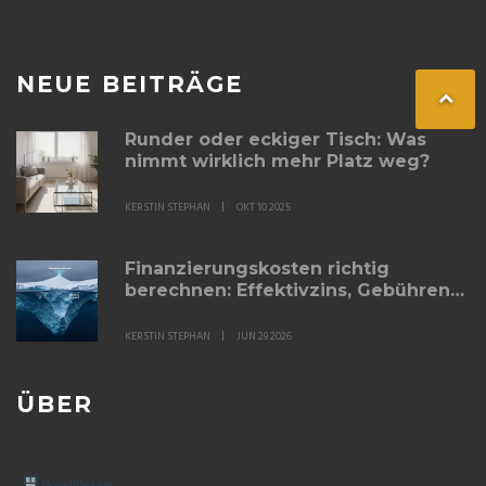
NEUE BEITRÄGE
Runder oder eckiger Tisch: Was
nimmt wirklich mehr Platz weg?
KERSTIN STEPHAN
OKT 10 2025
Finanzierungskosten richtig
berechnen: Effektivzins, Gebühren
und versteckte Nebenkosten im
Check
KERSTIN STEPHAN
JUN 29 2026
ÜBER