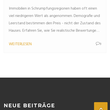
Demografie und Leerstand
Immobilien in Schrumpfungsregionen haben oft einen
richtig
viel niedrigeren Wert als angenommen. Demografie und
Leerstand bestimmen den Preis - nicht der Zustand des
Hauses. Erfahren Sie, wie Sie realistische Bewertungen
erstellen.
WEITERLESEN
9
NEUE BEITRÄGE