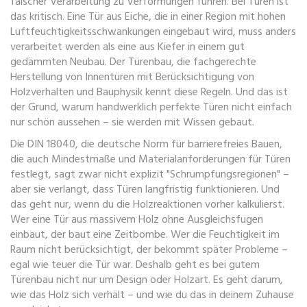
falscher Verarbeitung zu Verformungen führen
. Bei Türen ist
das kritisch. Eine Tür aus Eiche, die in einer Region mit hohen
Luftfeuchtigkeitsschwankungen eingebaut wird, muss anders
verarbeitet werden als eine aus Kiefer in einem gut
gedämmten Neubau. Der
Türenbau
,
die fachgerechte
Herstellung von Innentüren mit Berücksichtigung von
Holzverhalten und Bauphysik
kennt diese Regeln. Und das ist
der Grund, warum handwerklich perfekte Türen nicht einfach
nur schön aussehen – sie werden mit Wissen gebaut.
Die
DIN 18040
,
die deutsche Norm für barrierefreies Bauen,
die auch Mindestmaße und Materialanforderungen für Türen
festlegt
, sagt zwar nicht explizit "Schrumpfungsregionen" –
aber sie verlangt, dass Türen langfristig funktionieren. Und
das geht nur, wenn du die Holzreaktionen vorher kalkulierst.
Wer eine Tür aus massivem Holz ohne Ausgleichsfugen
einbaut, der baut eine Zeitbombe. Wer die Feuchtigkeit im
Raum nicht berücksichtigt, der bekommt später Probleme –
egal wie teuer die Tür war. Deshalb geht es bei gutem
Türenbau nicht nur um Design oder Holzart. Es geht darum,
wie das Holz sich verhält – und wie du das in deinem Zuhause