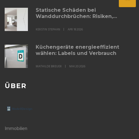
Statische Schäden bei
Wanddurchbrüchen: Risiken,
Warnsignale und Lösungen
KERSTIN STEPHAN
APR 18 2026
Küchengeräte energieeffizient
wählen: Labels und Verbrauch
MATHILDE BREUER
MAI 20 2026
ÜBER
Immobilien