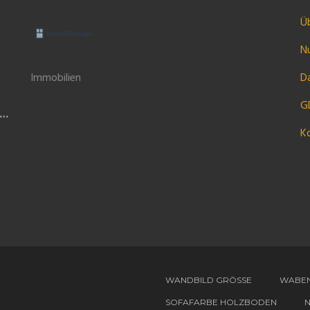
Ü
N
Immobilien
Da
G
K
WANDBILD GRÖSSE
WABEN
SOFAFARBE HOLZBODEN
N