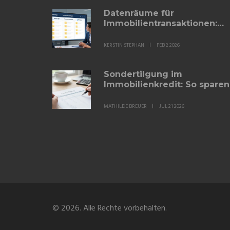
Datenräume für
Immobilientransaktionen:
Sicherheit und Workflows
optimieren
KERSTIN STEPHAN
FEB 2 2026
Sondertilgung im
Immobilienkredit: So sparen
Eigentümer Zinsen
MATHILDE BREUER
JUL 21 2026
© 2026. Alle Rechte vorbehalten.