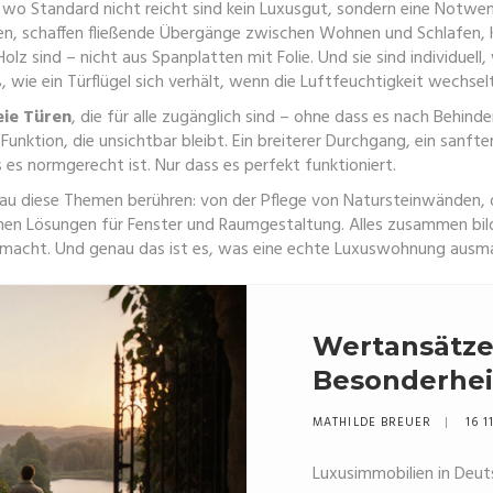
 wo Standard nicht reicht
sind kein Luxusgut, sondern eine Notwe
, schaffen fließende Übergänge zwischen Wohnen und Schlafen, Küche
Holz sind – nicht aus Spanplatten mit Folie. Und sie sind individuel
ie ein Türflügel sich verhält, wenn die Luftfeuchtigkeit wechselt
eie Türen
,
die für alle zugänglich sind – ohne dass es nach Behind
unktion, die unsichtbar bleibt. Ein breiterer Durchgang, ein sanfter 
s es normgerecht ist. Nur dass es perfekt funktioniert.
nau diese Themen berühren: von der Pflege von Natursteinwänden, 
nen Lösungen für Fenster und Raumgestaltung. Alles zusammen bilde
 gemacht. Und genau das ist es, was eine echte Luxuswohnung ausm
Wertansätze
Besonderhei
Käuferschic
MATHILDE BREUER
16 1
2025
Luxusimmobilien in Deut