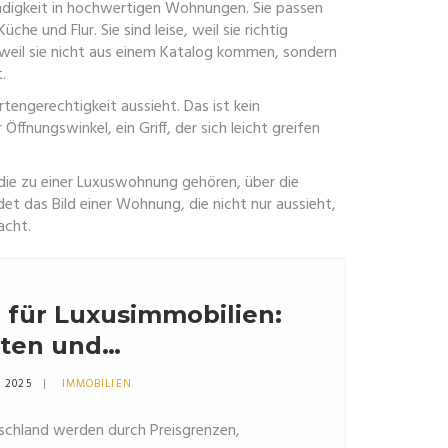
ndigkeit in hochwertigen Wohnungen. Sie passen
 und Flur. Sie sind leise, weil sie richtig
l, weil sie nicht aus einem Katalog kommen, sondern
.
ertengerechtigkeit aussieht
. Das ist kein
Öffnungswinkel, ein Griff, der sich leicht greifen
die zu einer Luxuswohnung gehören, über die
t das Bild einer Wohnung, die nicht nur aussieht,
acht.
 für Luxusimmobilien:
ten und
hten in Deutschland
1 2025
IMMOBILIEN
schland werden durch Preisgrenzen,