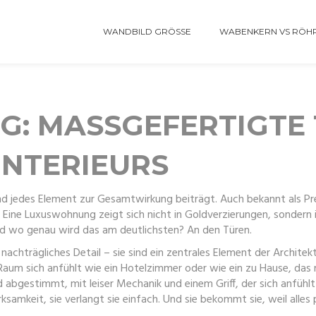
WANDBILD GRÖSSE
WABENKERN VS RÖH
 MASSGEFERTIGTE T
NTERIEURS
und jedes Element zur Gesamtwirkung beiträgt
. Auch bekannt als
P
. Eine Luxuswohnung zeigt sich nicht in Goldverzierungen, sondern in
nd wo genau wird das am deutlichsten? An den Türen.
achträgliches Detail – sie sind ein zentrales Element der Architek
Raum sich anfühlt wie ein Hotelzimmer oder wie ein zu Hause, da
 abgestimmt, mit leiser Mechanik und einem Griff, der sich anfühlt
keit, sie verlangt sie einfach. Und sie bekommt sie, weil alles pas