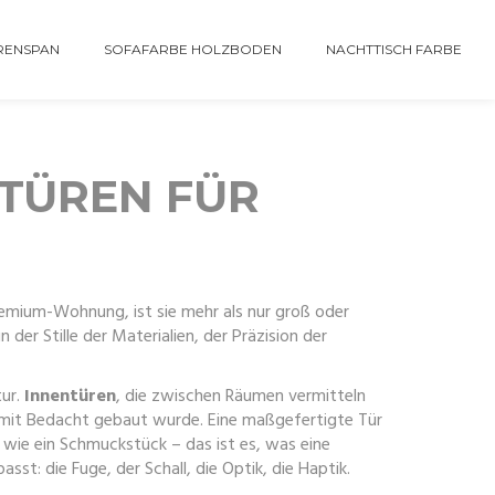
RENSPAN
SOFAFARBE HOLZBODEN
NACHTTISCH FARBE
ÜREN FÜR H
remium-Wohnung
, ist sie mehr als nur groß oder
 der Stille der Materialien, der Präzision der
tur.
Innentüren
,
die zwischen Räumen vermitteln
s mit Bedacht gebaut wurde. Eine maßgefertigte Tür
 wie ein Schmuckstück – das ist es, was eine
st: die Fuge, der Schall, die Optik, die Haptik.