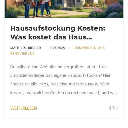
Hausaufstockung Kosten:
Was kostet das Haus
aufstocken wirklich?
MATHILDE BREUER
1 06 2025
HEIMWERKEN UND
RENOVIERUNG
Du willst deine Wohnfläche vergrößern, aber statt
umzuziehen lieber das eigene Haus aufstocken? Hier
findest du alle Infos, was eine Aufstockung wirklich
kostet, mit welchen Posten du rechnen musst, und wie
sich clever sparen lässt. Das Ganze samt
WEITERLESEN
10
Praxisbeispielen, Zahlen und Profi-Tipps. Mit diesem
Ratgeber wird niemand vom Endpreis überrascht.