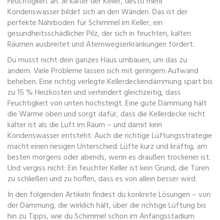
Feuchtigkeit an. Je kälter der Keller, desto mehr
Kondenswasser bildet sich an den Wänden. Das ist der
perfekte Nährboden für
Schimmel im Keller
,
ein
gesundheitsschädlicher Pilz, der sich in feuchten, kalten
Räumen ausbreitet und Atemwegserkrankungen fördert
.
Du musst nicht dein ganzes Haus umbauen, um das zu
ändern. Viele Probleme lassen sich mit geringem Aufwand
beheben. Eine richtig verlegte Kellerdeckendämmung spart bis
zu 15 % Heizkosten und verhindert gleichzeitig, dass
Feuchtigkeit von unten hochsteigt. Eine gute Dämmung hält
die Wärme oben und sorgt dafür, dass die Kellerdecke nicht
kälter ist als die Luft im Raum – und damit kein
Kondenswasser entsteht. Auch die richtige Lüftungsstrategie
macht einen riesigen Unterschied: Lüfte kurz und kräftig, am
besten morgens oder abends, wenn es draußen trockener ist.
Und vergiss nicht: Ein feuchter Keller ist kein Grund, die Türen
zu schließen und zu hoffen, dass es von allein besser wird.
In den folgenden Artikeln findest du konkrete Lösungen – von
der Dämmung, die wirklich hält, über die richtige Lüftung bis
hin zu Tipps, wie du Schimmel schon im Anfangsstadium