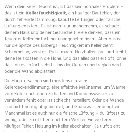
Wenn dein Keller feucht ist, ist das kein normales Problem –
das ist ein
Kellerfeuchtigkeit
,
ein häufiger Baufehler, der
durch fehlende Dämmung, kaputte Leitungen oder falsche
Lüftung entsteht
. Es ist nicht nur unangenehm, es schadet
deinem Haus und deiner Gesundheit.
Viele denken, dass ein
feuchter Keller einfach nur unangenehm riecht. Aber das ist
nur die Spitze des Eisbergs. Feuchtigkeit im Keller zieht
Schimmel an, zerstört Putz, macht Holzbalken faul und treibt
deine Heizkosten in die Höhe. Und das alles passiert oft, ohne
dass du es sofort siehst – bis der Geruch unerträglich wird
oder die Wand abblättert.
Die Hauptursachen sind meistens einfach:
Kellerdeckendämmung
,
eine effektive Maßnahme, um Wärme
vom Keller nach oben zu halten und Kondenswasser zu
verhindern
fehlt oder ist schlecht installiert. Oder die Wände
sind nicht richtig abgedichtet, und Grundwasser dringt ein.
Manchmal ist es auch nur die falsche Lüftung – du lüftest zu
wenig, oder zu oft bei feuchtem Wetter. Ein weiterer
häufiger Fehler: Heizung im Keller abschalten. Kaltluft zieht