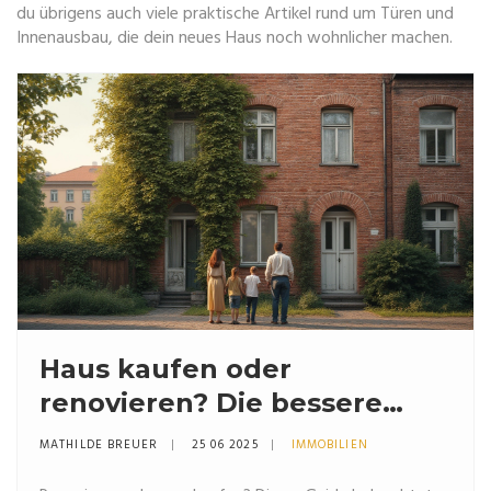
du übrigens auch viele praktische Artikel rund um Türen und
Innenausbau, die dein neues Haus noch wohnlicher machen.
Haus kaufen oder
renovieren? Die bessere
Wahl für dein Zuhause
MATHILDE BREUER
25 06 2025
IMMOBILIEN