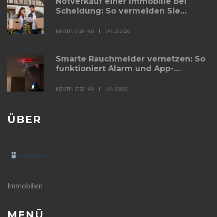
Notverkauf einer Immobilie bei
Scheidung: So vermeiden Sie
steuerliche Fallstricke
KERSTIN STEPHAN
JAN 23 2026
Smarte Rauchmelder vernetzen: So
funktioniert Alarm und App-
Steuerung
KERSTIN STEPHAN
JAN 8 2026
ÜBER
Immobilien
MENÜ