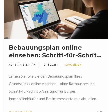
Bebauungsplan online
einsehen: Schritt-für-Schritt-
Anleitung
KERSTIN STEPHAN
8 11 2025
IMMOBILIEN
Lernen Sie, wie Sie den Bebauungsplan Ihres
Grundstücks online einsehen - ohne Rathausbesuch.
Schritt-für-Schritt-Anleitung für Bürger,
Immobilienkäufer und Bauinteressierte mit aktuellen
Daten aus 2025.