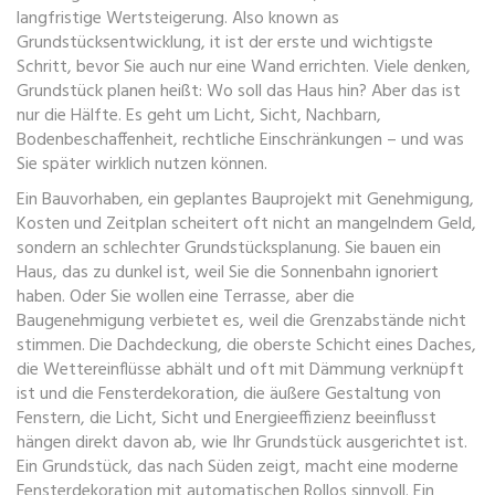
langfristige Wertsteigerung
. Also known as
Grundstücksentwicklung
, it ist der erste und wichtigste
Schritt, bevor Sie auch nur eine Wand errichten.
Viele denken,
Grundstück planen heißt: Wo soll das Haus hin? Aber das ist
nur die Hälfte. Es geht um Licht, Sicht, Nachbarn,
Bodenbeschaffenheit, rechtliche Einschränkungen – und was
Sie später wirklich nutzen können.
Ein
Bauvorhaben
,
ein geplantes Bauprojekt mit Genehmigung,
Kosten und Zeitplan
scheitert oft nicht an mangelndem Geld,
sondern an schlechter Grundstücksplanung. Sie bauen ein
Haus, das zu dunkel ist, weil Sie die Sonnenbahn ignoriert
haben. Oder Sie wollen eine Terrasse, aber die
Baugenehmigung verbietet es, weil die Grenzabstände nicht
stimmen. Die
Dachdeckung
,
die oberste Schicht eines Daches,
die Wettereinflüsse abhält und oft mit Dämmung verknüpft
ist
und die
Fensterdekoration
,
die äußere Gestaltung von
Fenstern, die Licht, Sicht und Energieeffizienz beeinflusst
hängen direkt davon ab, wie Ihr Grundstück ausgerichtet ist.
Ein Grundstück, das nach Süden zeigt, macht eine moderne
Fensterdekoration mit automatischen Rollos sinnvoll. Ein