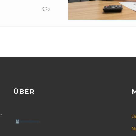
0
ÜBER
-
Ü
N