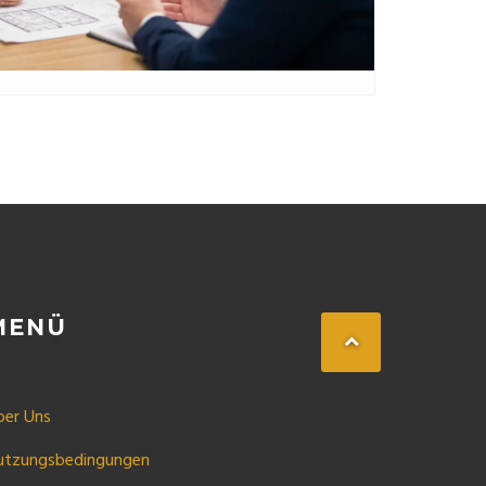
MENÜ
ber Uns
utzungsbedingungen