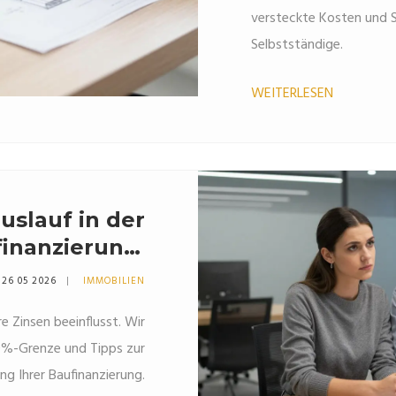
versteckte Kosten und S
Selbstständige.
WEITERLESEN
uslauf in der
inanzierung:
echnung und
26 05 2026
IMMOBILIEN
Zinsvorteile
re Zinsen beeinflusst. Wir
80%-Grenze und Tipps zur
ng Ihrer Baufinanzierung.