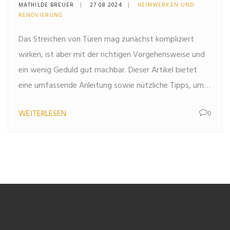
für ein perfektes Ergebnis
MATHILDE BREUER
27 08 2024
HEIMWERKEN UND
RENOVIERUNG
Das Streichen von Türen mag zunächst kompliziert
wirken, ist aber mit der richtigen Vorgehensweise und
ein wenig Geduld gut machbar. Dieser Artikel bietet
eine umfassende Anleitung sowie nützliche Tipps, um
Ihre Türen in neuem Glanz erstrahlen zu lassen und
WEITERLESEN
0
dabei perfekte Ergebnisse zu erzielen. Von der
Vorbereitung bis zur Auswahl der passenden Farbe –
hier erfahren Sie alles, was Sie wissen müssen.