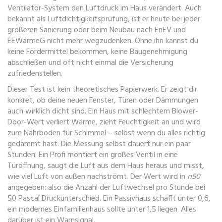
Ventilator-System den Luftdruck im Haus verändert
. Auch
bekannt als
Luftdichtigkeitsprüfung
, ist er heute bei jeder
größeren Sanierung oder beim Neubau nach EnEV und
EEWärmeG nicht mehr wegzudenken.
Ohne ihn kannst du
keine Fördermittel bekommen, keine Baugenehmigung
abschließen und oft nicht einmal die Versicherung
zufriedenstellen.
Dieser Test ist kein theoretisches Papierwerk. Er zeigt dir
konkret, ob deine neuen Fenster, Türen oder Dämmungen
auch wirklich dicht sind. Ein Haus mit schlechtem Blower-
Door-Wert verliert Wärme, zieht Feuchtigkeit an und wird
zum Nährboden für Schimmel – selbst wenn du alles richtig
gedämmt hast. Die Messung selbst dauert nur ein paar
Stunden. Ein Profi montiert ein großes Ventil in eine
Türöffnung, saugt die Luft aus dem Haus heraus und misst,
wie viel Luft von außen nachströmt. Der Wert wird in
n50
angegeben: also die Anzahl der Luftwechsel pro Stunde bei
50 Pascal Druckunterschied. Ein Passivhaus schafft unter 0,6,
ein modernes Einfamilienhaus sollte unter 1,5 liegen. Alles
darüber ist ein Warnsignal.