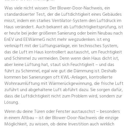
Was viele nicht wissen: Der
Blower-Door-Nachweis
,
ein
standardisierter Test, der die Luftdichtigkeit eines Gebäudes
misst, indem ein starkes Ventilator-System den Luftdruck im
Haus verändert
. Auch bekannt als
Luftdichtigkeitsprüfung
, ist
er heute bei jeder größeren Sanierung oder beim Neubau nach
EnEV und EEWärmeG nicht mehr wegzudenken.
ist eng
verknüpft mit der
Lüftungsanlage
,
ein technisches System,
das die Luft im Haus kontrolliert austauscht, um Feuchtigkeit
und Schimmel zu vermeiden
. Denn wenn dein Haus dicht ist,
aber keine Lüftung hat, staut sich Feuchtigkeit – und das
führt zu Schimmel, egal wie gut die Dämmung ist. Deshalb
kommen bei Sanierungen oft
KWL-Anlagen
,
kontrollierte
Wohnraumlüftung mit Wärmerückgewinnung, die frische Luft
zuführt und abgehaltene Luft abführt
dazu. Sie sorgen dafür,
dass die Luftdichtigkeit nicht zum Problem wird, sondern zur
Lösung.
Wenn du deine Türen oder Fenster austauschst – besonders
in einem Altbau – ist der Blower-Door-Nachweis die einzige
Möglichkeit, zu wissen, ob deine Investition auch wirklich