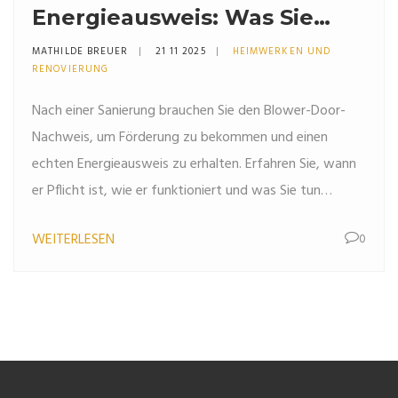
Energieausweis: Was Sie
nach einer Sanierung
MATHILDE BREUER
21 11 2025
HEIMWERKEN UND
rechtlich brauchen
RENOVIERUNG
Nach einer Sanierung brauchen Sie den Blower-Door-
Nachweis, um Förderung zu bekommen und einen
echten Energieausweis zu erhalten. Erfahren Sie, wann
er Pflicht ist, wie er funktioniert und was Sie tun
müssen, um ihn zu bestehen.
WEITERLESEN
0