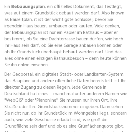
Ein
Bebauungsplan
,
ein offizielles Dokument, das festlegt,
was auf einem Grundstück gebaut werden darf
. Also known
as
Bauleitplan
, it ist der wichtigste Schlüssel, bevor Sie
irgendein Haus bauen, umbauen oder kaufen.
Viele denken,
der Bebauungsplan ist nur ein Papier im Rathaus – aber er
bestimmt, ob Sie eine Dachterrasse bauen dürfen, wie hoch
Ihr Haus sein darf, ob Sie eine Garage anbauen können oder
ob Ihr Grundstück überhaupt bebaut werden darf. Und das
alles ohne einen einzigen Rathausbesuch – denn heute können
Sie ihn online einsehen.
Der
Geoportal
,
ein digitales Stadt- oder Landkarten-System,
das Baupläne und andere öffentliche Daten bereitstellt
.
ist Ihr
direkter Zugang zu diesen Regeln. Jede Gemeinde in
Deutschland hat eines – manchmal unter anderem Namen wie
"WebGIS" oder "Planonline". Sie müssen nur Ihren Ort, Ihre
Straße oder Ihre Grundstücksnummer eingeben. Dann sehen
Sie nicht nur, ob Ihr Grundstück im Wohngebiet liegt, sondern
auch, wie viele Geschosse erlaubt sind, wie groß die
Grundfläche sein darf und ob es eine Grünflächenquote gibt.