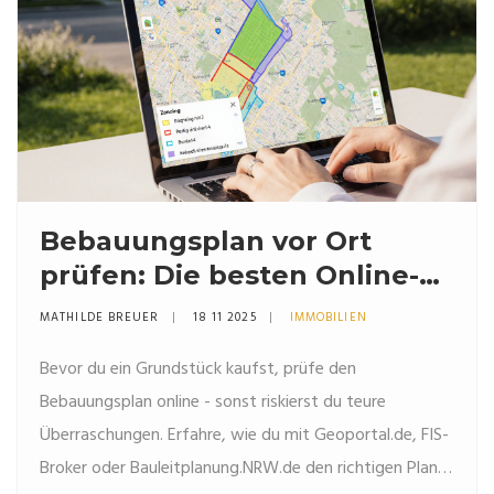
Bebauungsplan vor Ort
prüfen: Die besten Online-
Tools für Immobilienkäufer
MATHILDE BREUER
18 11 2025
IMMOBILIEN
in Deutschland
Bevor du ein Grundstück kaufst, prüfe den
Bebauungsplan online - sonst riskierst du teure
Überraschungen. Erfahre, wie du mit Geoportal.de, FIS-
Broker oder Bauleitplanung.NRW.de den richtigen Plan