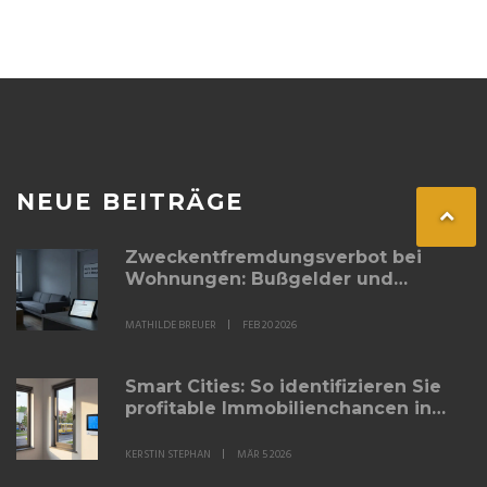
NEUE BEITRÄGE
Zweckentfremdungsverbot bei
Wohnungen: Bußgelder und
Ausnahmen in Deutschland 2026
MATHILDE BREUER
FEB 20 2026
Smart Cities: So identifizieren Sie
profitable Immobilienchancen in
deutschen
Stadtentwicklungsprojekten
KERSTIN STEPHAN
MÄR 5 2026