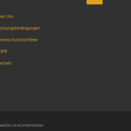
ber Uns
utzungsbedingungen
tenschutzrichtlinie
DPR
ontakt
KERN VS RÖHRENSPAN