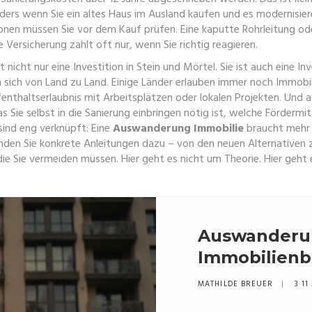
ders wenn Sie ein altes Haus im Ausland kaufen und es modernisie
zonen
müssen Sie vor dem Kauf prüfen. Eine kaputte Rohrleitung od
 Versicherung zahlt oft nur, wenn Sie richtig reagieren.
 nicht nur eine Investition in Stein und Mörtel. Sie ist auch eine Inv
n sich von Land zu Land. Einige Länder erlauben immer noch Immobili
nthaltserlaubnis mit Arbeitsplätzen oder lokalen Projekten. Und au
s Sie selbst in die Sanierung einbringen
nötig ist, welche Fördermitt
ind eng verknüpft: Eine
Auswanderung Immobilie
braucht mehr a
 finden Sie konkrete Anleitungen dazu – von den neuen Alternative
, die Sie vermeiden müssen. Hier geht es nicht um Theorie. Hier geh
Auswanderu
Immobilienbe
die steuerli
MATHILDE BREUER
3 11
2025