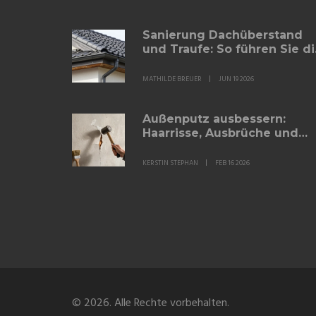
Sanierung Dachüberstand
und Traufe: So führen Sie d
Details richtig aus
MATHILDE BREUER
JUN 19 2026
Außenputz ausbessern:
Haarrisse, Ausbrüche und
Abplatzungen professionell
reparieren
KERSTIN STEPHAN
FEB 16 2026
© 2026. Alle Rechte vorbehalten.