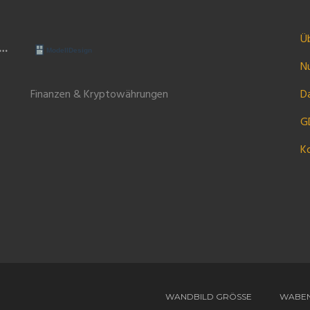
Ü
ie
N
Finanzen & Kryptowährungen
Da
G
K
WANDBILD GRÖSSE
WABEN