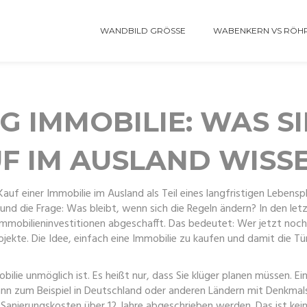
WANDBILD GRÖSSE
WABENKERN VS RÖH
IMMOBILIE: WAS SI
F IM AUSLAND WISS
Kauf einer Immobilie im Ausland als Teil eines langfristigen Lebensp
nd die Frage: Was bleibt, wenn sich die Regeln ändern? In den letz
mobilieninvestitionen abgeschafft. Das bedeutet: Wer jetzt noch
ekte. Die Idee, einfach eine Immobilie zu kaufen und damit die Tü
lie unmöglich ist. Es heißt nur, dass Sie klüger planen müssen. Ei
nn zum Beispiel in Deutschland oder anderen Ländern mit Denkmals
Sanierungskosten über 12 Jahre abgeschrieben werden. Das ist kein