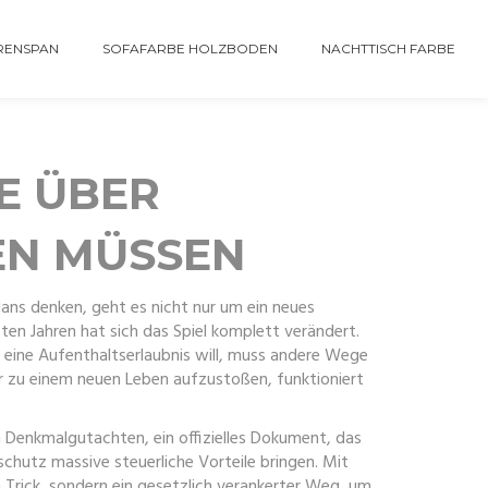
RENSPAN
SOFAFARBE HOLZBODEN
NACHTTISCH FARBE
E ÜBER
EN MÜSSEN
lans
denken, geht es nicht nur um ein neues
ten Jahren hat sich das Spiel komplett verändert.
 eine Aufenthaltserlaubnis will, muss andere Wege
r zu einem neuen Leben aufzustoßen, funktioniert
n
Denkmalgutachten
,
ein offizielles Dokument, das
chutz massive steuerliche Vorteile bringen. Mit
 Trick, sondern ein gesetzlich verankerter Weg, um