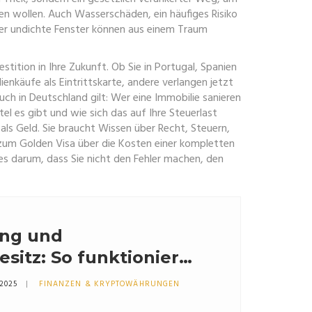
ren wollen. Auch
Wasserschäden
,
ein häufiges Risiko
er undichte Fenster können aus einem Traum
estition in Ihre Zukunft. Ob Sie in Portugal, Spanien
enkäufe als Eintrittskarte, andere verlangen jetzt
ch in Deutschland gilt: Wer eine Immobilie sanieren
el es gibt und wie sich das auf Ihre Steuerlast
ls Geld. Sie braucht Wissen über Recht, Steuern,
n zum Golden Visa über die Kosten einer kompletten
t es darum, dass Sie nicht den Fehler machen, den
ng und
sitz: So funktioniert
che Registrierung ab
 2025
FINANZEN & KRYPTOWÄHRUNGEN