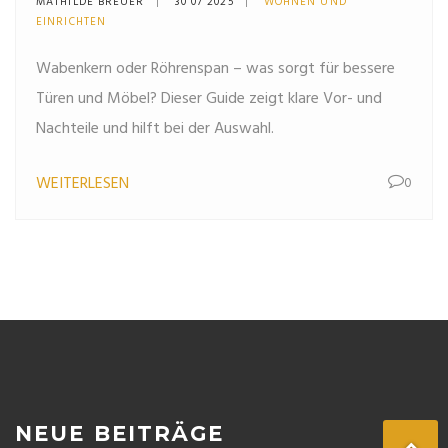
MATHILDE BREUER
30 07 2025
WOHNEN UND
Vergleich
EINRICHTEN
Wabenkern oder Röhrenspan – was sorgt für bessere
Türen und Möbel? Dieser Guide zeigt klare Vor- und
Nachteile und hilft bei der Auswahl.
WEITERLESEN
0
NEUE BEITRÄGE