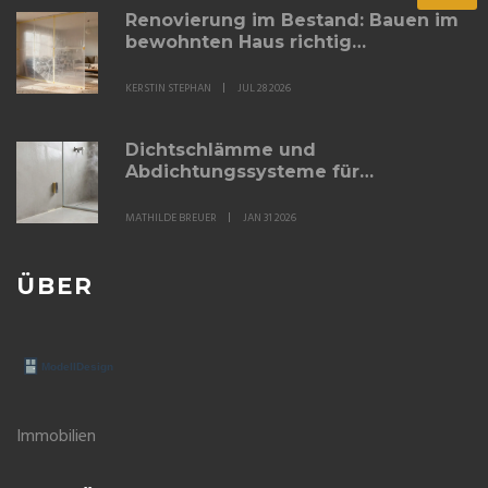
Renovierung im Bestand: Bauen im
bewohnten Haus richtig
organisieren
KERSTIN STEPHAN
JUL 28 2026
Dichtschlämme und
Abdichtungssysteme für
Nassräume: Die richtige Wahl für
Bad und Keller
MATHILDE BREUER
JAN 31 2026
ÜBER
Immobilien