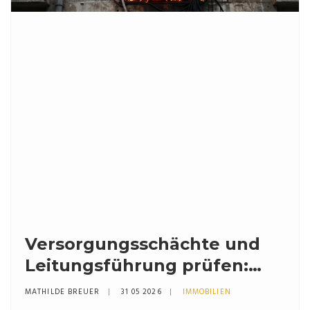
Versorgungsschächte und
Leitungsführung prüfen:
Der Check für
MATHILDE BREUER
31 05 2026
IMMOBILIEN
Mehrfamilienhäuser